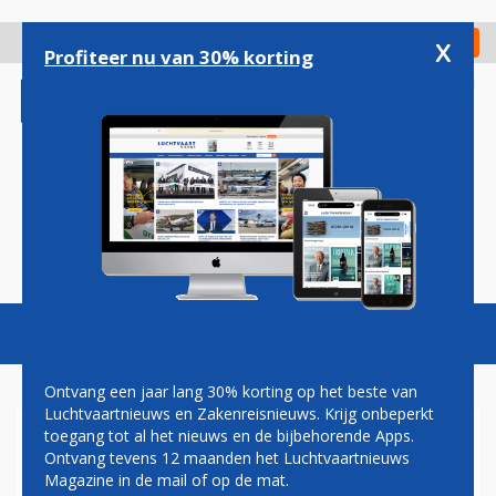
Overslaan
en
x
Digitaal Magazine
Registreer
Check in
naar
Profiteer nu van 30% korting
de
inhoud
gaan
Magazine
Podcasts
Vacatures
Toggl
naviga
Ontvang een jaar lang 30% korting op het beste van
Luchtvaartnieuws en Zakenreisnieuws. Krijg onbeperkt
toegang tot al het nieuws en de bijbehorende Apps.
BOEING PLANT BEZOEK AAN
Ontvang tevens 12 maanden het Luchtvaartnieuws
BELANGRIJKSTE
Magazine in de mail of op de mat.