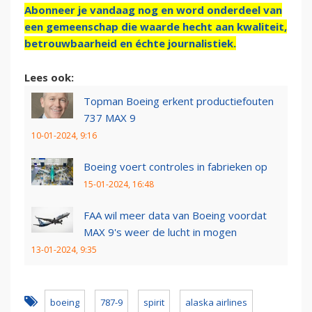
Abonneer je vandaag nog en word onderdeel van
een gemeenschap die waarde hecht aan kwaliteit,
betrouwbaarheid en échte journalistiek.
Lees ook:
Topman Boeing erkent productiefouten
737 MAX 9
10-01-2024, 9:16
Boeing voert controles in fabrieken op
15-01-2024, 16:48
FAA wil meer data van Boeing voordat
MAX 9's weer de lucht in mogen
13-01-2024, 9:35
boeing
787-9
spirit
alaska airlines