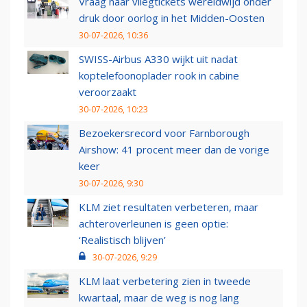
Vraag naar vliegtickets wereldwijd onder
druk door oorlog in het Midden-Oosten
30-07-2026, 10:36
SWISS-Airbus A330 wijkt uit nadat
koptelefoonoplader rook in cabine
veroorzaakt
30-07-2026, 10:23
Bezoekersrecord voor Farnborough
Airshow: 41 procent meer dan de vorige
keer
30-07-2026, 9:30
KLM ziet resultaten verbeteren, maar
achteroverleunen is geen optie:
‘Realistisch blijven’
30-07-2026, 9:29
KLM laat verbetering zien in tweede
kwartaal, maar de weg is nog lang