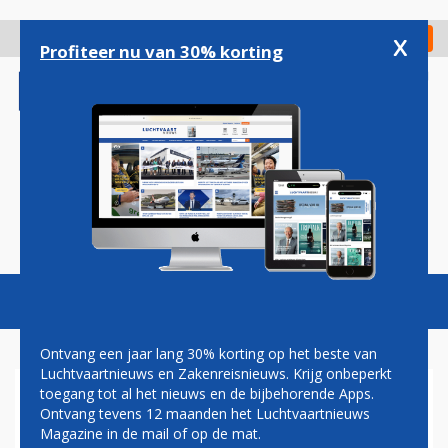
Overslaan
en
x
Digitaal Magazine
Registreer
Check in
naar
Profiteer nu van 30% korting
de
inhoud
gaan
Magazine
Podcasts
Vacatures
Toggl
naviga
Ontvang een jaar lang 30% korting op het beste van
Luchtvaartnieuws en Zakenreisnieuws. Krijg onbeperkt
toegang tot al het nieuws en de bijbehorende Apps.
GOEDE BEZETTINGSGRAAD
Ontvang tevens 12 maanden het Luchtvaartnieuws
HOTELS IN HONGKONG
Magazine in de mail of op de mat.