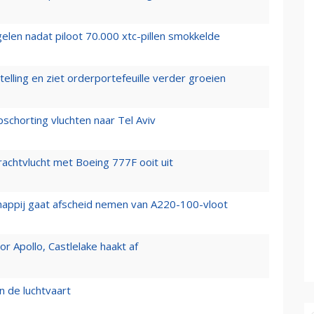
elen nadat piloot 70.000 xtc-pillen smokkelde
elling en ziet orderportefeuille verder groeien
chorting vluchten naar Tel Aviv
vrachtvlucht met Boeing 777F ooit uit
happij gaat afscheid nemen van A220-100-vloot
 Apollo, Castlelake haakt af
n de luchtvaart