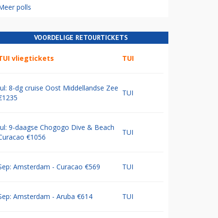
Meer polls
VOORDELIGE RETOURTICKETS
TUI vliegtickets
TUI
Jul: 8-dg cruise Oost Middellandse Zee
TUI
€1235
Jul: 9-daagse Chogogo Dive & Beach
TUI
Curacao €1056
Sep: Amsterdam - Curacao €569
TUI
Sep: Amsterdam - Aruba €614
TUI