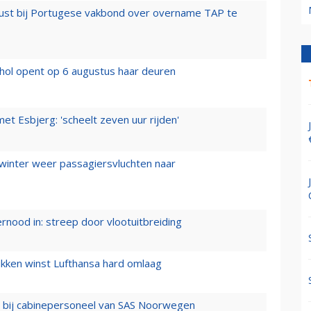
rust bij Portugese vakbond over overname TAP te
hol opent op 6 augustus haar deuren
t Esbjerg: 'scheelt zeven uur rijden'
 winter weer passagiersvluchten naar
ernood in: streep door vlootuitbreiding
ukken winst Lufthansa hard omlaag
 bij cabinepersoneel van SAS Noorwegen