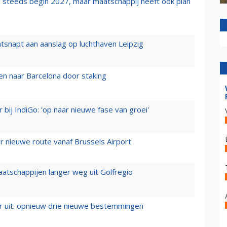
 steeds begin 2027, maar maatschappij heeft ook plan
tsnapt aan aanslag op luchthaven Leipzig
n naar Barcelona door staking
 bij IndiGo: 'op naar nieuwe fase van groei'
 nieuwe route vanaf Brussels Airport
aatschappijen langer weg uit Golfregio
er uit: opnieuw drie nieuwe bestemmingen