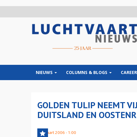
Overslaan
en
naar
de
inhoud
gaan
NIEUWS
COLUMNS & BLOGS
CAREER
GOLDEN TULIP NEEMT VIJ
DUITSLAND EN OOSTENR
15 maart 2006 - 1:00