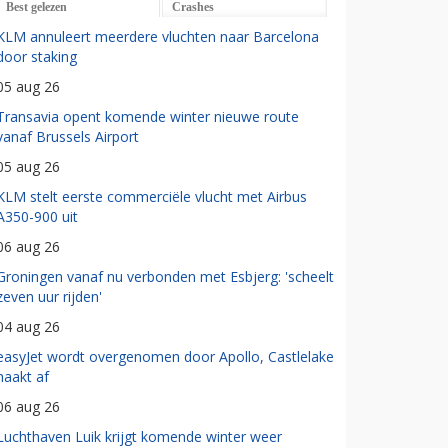
Best gelezen
Crashes
KLM annuleert meerdere vluchten naar Barcelona
door staking
05 aug 26
Transavia opent komende winter nieuwe route
vanaf Brussels Airport
05 aug 26
KLM stelt eerste commerciële vlucht met Airbus
A350-900 uit
06 aug 26
Groningen vanaf nu verbonden met Esbjerg: 'scheelt
zeven uur rijden'
04 aug 26
easyJet wordt overgenomen door Apollo, Castlelake
haakt af
06 aug 26
Luchthaven Luik krijgt komende winter weer