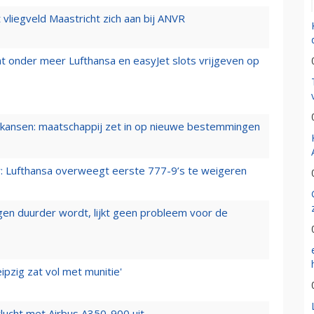
t vliegveld Maastricht zich aan bij ANVR
t onder meer Lufthansa en easyJet slots vrijgeven op
ansen: maatschappij zet in op nieuwe bestemmingen
er: Lufthansa overweegt eerste 777-9’s te weigeren
iegen duurder wordt, lijkt geen probleem voor de
ipzig zat vol met munitie'
lucht met Airbus A350-900 uit