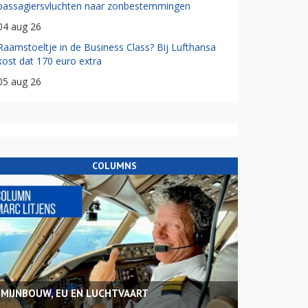
passagiersvluchten naar zonbestemmingen
04 aug 26
Raamstoeltje in de Business Class? Bij Lufthansa
kost dat 170 euro extra
05 aug 26
COLUMNS
MIJNBOUW, EU EN LUCHTVAART