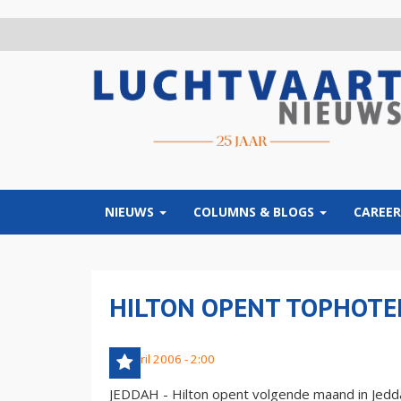
Overslaan
en
naar
de
inhoud
gaan
NIEUWS
COLUMNS & BLOGS
CAREER
HILTON OPENT TOPHOTEL
13 april 2006 - 2:00
JEDDAH - Hilton opent volgende maand in Jedda