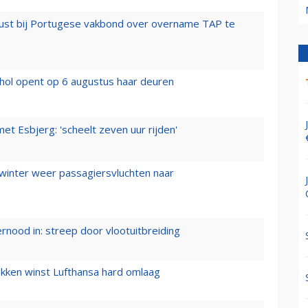
rust bij Portugese vakbond over overname TAP te
hol opent op 6 augustus haar deuren
t Esbjerg: 'scheelt zeven uur rijden'
 winter weer passagiersvluchten naar
ernood in: streep door vlootuitbreiding
ukken winst Lufthansa hard omlaag