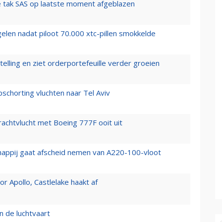
 tak SAS op laatste moment afgeblazen
elen nadat piloot 70.000 xtc-pillen smokkelde
elling en ziet orderportefeuille verder groeien
chorting vluchten naar Tel Aviv
vrachtvlucht met Boeing 777F ooit uit
happij gaat afscheid nemen van A220-100-vloot
 Apollo, Castlelake haakt af
n de luchtvaart