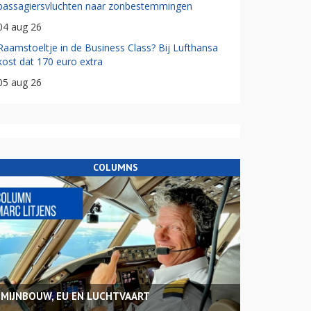
passagiersvluchten naar zonbestemmingen
04 aug 26
Raamstoeltje in de Business Class? Bij Lufthansa
kost dat 170 euro extra
05 aug 26
COLUMNS
MIJNBOUW, EU EN LUCHTVAART