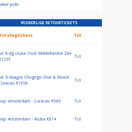
Meer polls
VOORDELIGE RETOURTICKETS
TUI vliegtickets
TUI
Jul: 8-dg cruise Oost Middellandse Zee
TUI
€1235
Jul: 9-daagse Chogogo Dive & Beach
TUI
Curacao €1056
Sep: Amsterdam - Curacao €569
TUI
Sep: Amsterdam - Aruba €614
TUI