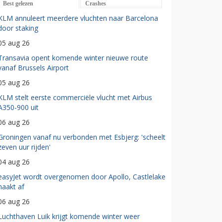
Best gelezen
Crashes
KLM annuleert meerdere vluchten naar Barcelona
door staking
05 aug 26
Transavia opent komende winter nieuwe route
vanaf Brussels Airport
05 aug 26
KLM stelt eerste commerciële vlucht met Airbus
A350-900 uit
06 aug 26
Groningen vanaf nu verbonden met Esbjerg: 'scheelt
zeven uur rijden'
04 aug 26
easyJet wordt overgenomen door Apollo, Castlelake
haakt af
06 aug 26
Luchthaven Luik krijgt komende winter weer