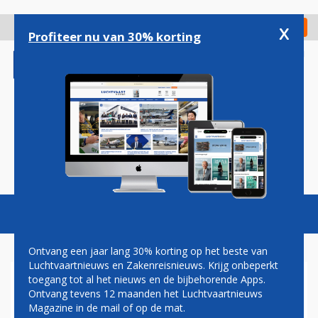
Overslaan
en
x
Digitaal Magazine
Registreer
Check in
naar
Profiteer nu van 30% korting
de
inhoud
gaan
Magazine
Podcasts
Vacatures
Toggl
naviga
Ontvang een jaar lang 30% korting op het beste van
Luchtvaartnieuws en Zakenreisnieuws. Krijg onbeperkt
toegang tot al het nieuws en de bijbehorende Apps.
HOLIDAY INN DALLAS WORDT
Ontvang tevens 12 maanden het Luchtvaartnieuws
HOTEL INDIGO
Magazine in de mail of op de mat.