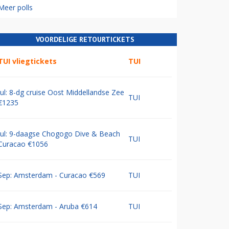
Meer polls
VOORDELIGE RETOURTICKETS
TUI vliegtickets
TUI
Jul: 8-dg cruise Oost Middellandse Zee
TUI
€1235
Jul: 9-daagse Chogogo Dive & Beach
TUI
Curacao €1056
Sep: Amsterdam - Curacao €569
TUI
Sep: Amsterdam - Aruba €614
TUI