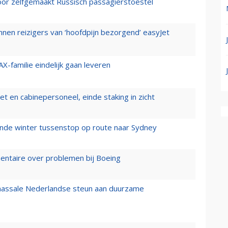
voor zelfgemaakt Russisch passagierstoestel
nen reizigers van ‘hoofdpijn bezorgend’ easyJet
X-familie eindelijk gaan leveren
t en cabinepersoneel, einde staking in zicht
mende winter tussenstop op route naar Sydney
mentaire over problemen bij Boeing
 massale Nederlandse steun aan duurzame