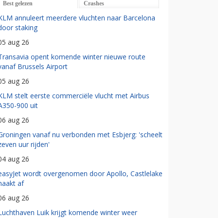
Best gelezen
Crashes
KLM annuleert meerdere vluchten naar Barcelona
door staking
05 aug 26
Transavia opent komende winter nieuwe route
vanaf Brussels Airport
05 aug 26
KLM stelt eerste commerciële vlucht met Airbus
A350-900 uit
06 aug 26
Groningen vanaf nu verbonden met Esbjerg: 'scheelt
zeven uur rijden'
04 aug 26
easyJet wordt overgenomen door Apollo, Castlelake
haakt af
06 aug 26
Luchthaven Luik krijgt komende winter weer