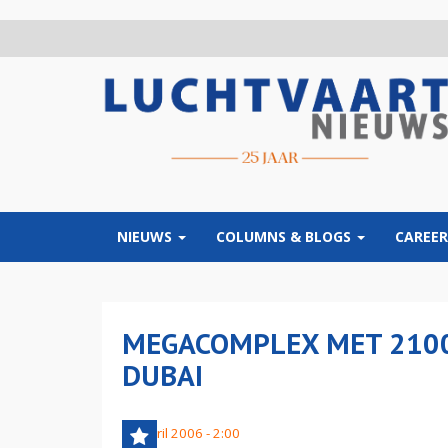
Overslaan
en
naar
de
inhoud
gaan
NIEUWS
COLUMNS & BLOGS
CAREER
MEGACOMPLEX MET 2100 
DUBAI
13 april 2006 - 2:00