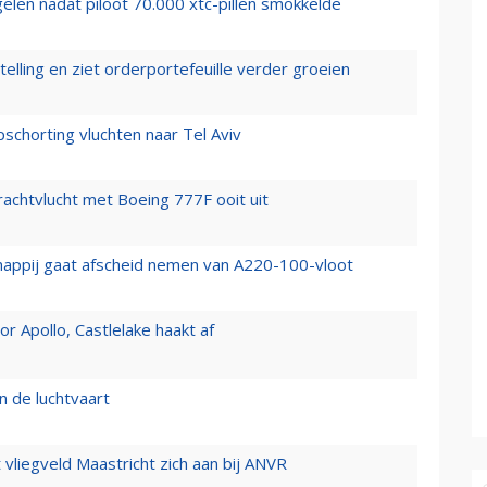
elen nadat piloot 70.000 xtc-pillen smokkelde
elling en ziet orderportefeuille verder groeien
chorting vluchten naar Tel Aviv
vrachtvlucht met Boeing 777F ooit uit
happij gaat afscheid nemen van A220-100-vloot
 Apollo, Castlelake haakt af
n de luchtvaart
t vliegveld Maastricht zich aan bij ANVR