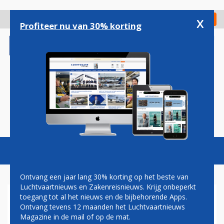
Overslaan
en
x
Digitaal Magazine
Registreer
Check in
naar
Profiteer nu van 30% korting
de
inhoud
gaan
Magazine
Podcasts
Vacatures
Toggl
naviga
Ontvang een jaar lang 30% korting op het beste van
Luchtvaartnieuws en Zakenreisnieuws. Krijg onbeperkt
toegang tot al het nieuws en de bijbehorende Apps.
ROYAL BANK OF SCHOTLAND
Ontvang tevens 12 maanden het Luchtvaartnieuws
KOOPT 46 MARIOTT-HOTELS
Magazine in de mail of op de mat.