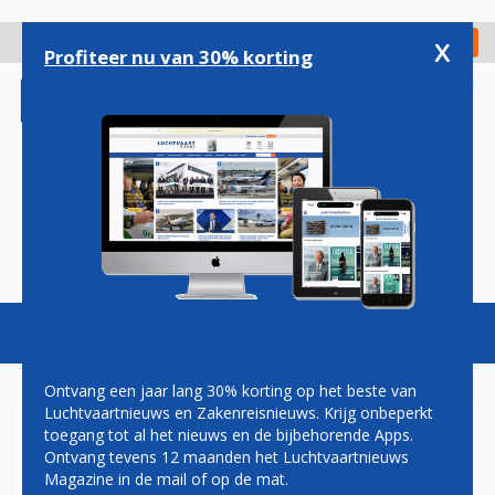
Overslaan
en
x
Digitaal Magazine
Registreer
Check in
naar
Profiteer nu van 30% korting
de
inhoud
gaan
Magazine
Podcasts
Vacatures
Toggl
naviga
Ontvang een jaar lang 30% korting op het beste van
Luchtvaartnieuws en Zakenreisnieuws. Krijg onbeperkt
toegang tot al het nieuws en de bijbehorende Apps.
AAN BOORD VAN CATHAY
Ontvang tevens 12 maanden het Luchtvaartnieuws
PACIFIC'S EERSTE A350-1000
Magazine in de mail of op de mat.