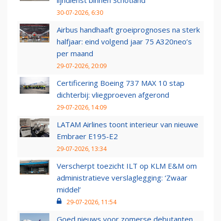
lijndienst binnen Schotland
30-07-2026, 6:30
Airbus handhaaft groeiprognoses na sterk
halfjaar: eind volgend jaar 75 A320neo’s
per maand
29-07-2026, 20:09
Certificering Boeing 737 MAX 10 stap
dichterbij: vliegproeven afgerond
29-07-2026, 14:09
LATAM Airlines toont interieur van nieuwe
Embraer E195-E2
29-07-2026, 13:34
Verscherpt toezicht ILT op KLM E&M om
administratieve verslaglegging: ‘Zwaar
middel’
29-07-2026, 11:54
Goed nieuws voor zomerse debutanten