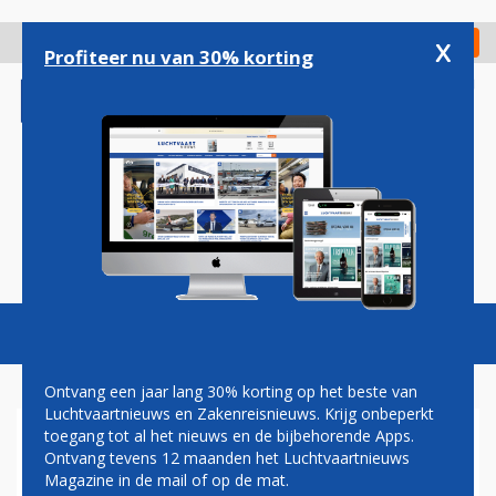
Overslaan
en
x
Digitaal Magazine
Registreer
Check in
naar
Profiteer nu van 30% korting
de
inhoud
gaan
Magazine
Podcasts
Vacatures
Toggl
naviga
Ontvang een jaar lang 30% korting op het beste van
Luchtvaartnieuws en Zakenreisnieuws. Krijg onbeperkt
toegang tot al het nieuws en de bijbehorende Apps.
AANDELENVERKOOP MOET
Ontvang tevens 12 maanden het Luchtvaartnieuws
EASYJET 500 MILJOEN EURO
Magazine in de mail of op de mat.