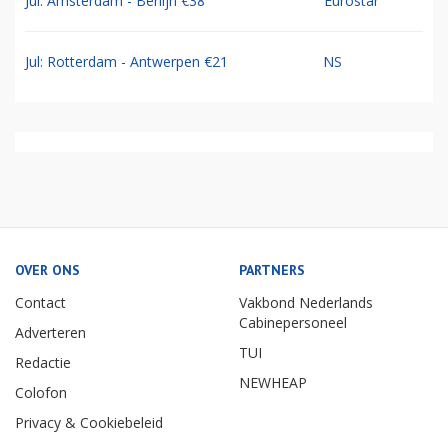
Jul: Amsterdam - Berlijn €38
Eurostar
Jul: Rotterdam - Antwerpen €21
NS
OVER ONS
PARTNERS
Contact
Vakbond Nederlands
Cabinepersoneel
Adverteren
TUI
Redactie
NEWHEAP
Colofon
Privacy & Cookiebeleid