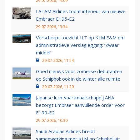
29-07-2026, 14:09
LATAM Airlines toont interieur van nieuwe
Embraer E195-E2
29-07-2026, 13:34
Verscherpt toezicht ILT op KLM E&M om
administratieve verslaglegging: ‘Zwaar
middel’
29-07-2026, 11:54
Goed nieuws voor zomerse debutanten
op Schiphol: ook in de winter alle ruimte
29-07-2026, 11:20
Japanse luchtvaartmaatschappij ANA
bezorgt Embraer aanvullende order voor
E190-E2
29-07-2026, 10:30
Saudi Arabian Airlines breidt
samenwerking met KLM op Schiphol uit