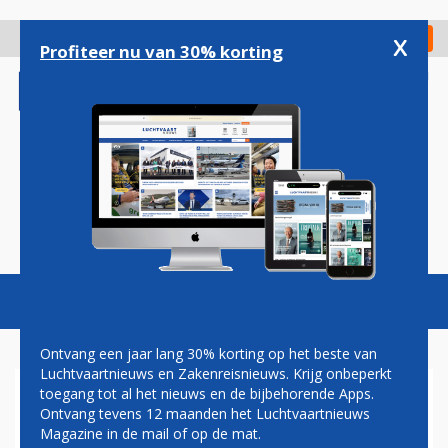
Overslaan
en
x
Digitaal Magazine
Registreer
Check in
naar
Profiteer nu van 30% korting
de
inhoud
gaan
Magazine
Podcasts
Vacatures
Toggl
naviga
Ontvang een jaar lang 30% korting op het beste van
Luchtvaartnieuws en Zakenreisnieuws. Krijg onbeperkt
toegang tot al het nieuws en de bijbehorende Apps.
ADRIA STAAKT ALLE
Ontvang tevens 12 maanden het Luchtvaartnieuws
VLUCHTEN EN VRAAGT
Magazine in de mail of op de mat.