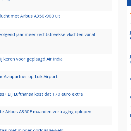
lucht met Airbus A350-900 uit
 volgend jaar meer rechtstreekse vluchten vanaf
j keren voor geplaagd Air India
r Aviapartner op Luik Airport
ss? Bij Lufthansa kost dat 170 euro extra
rste Airbus A350F maanden vertraging oplopen
wartaal met minder oorlogsgeweld