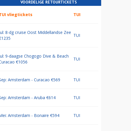
VOORDELIGE RETOURTICKETS
TUI vliegtickets
TUI
Jul: 8-dg cruise Oost Middellandse Zee
TUI
€1235
Jul: 9-daagse Chogogo Dive & Beach
TUI
Curacao €1056
Sep: Amsterdam - Curacao €569
TUI
Sep: Amsterdam - Aruba €614
TUI
Mei: Amsterdam - Bonaire €594
TUI