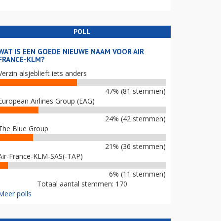
POLL
WAT IS EEN GOEDE NIEUWE NAAM VOOR AIR
FRANCE-KLM?
Verzin alsjeblieft iets anders
47% (81 stemmen)
European Airlines Group (EAG)
24% (42 stemmen)
The Blue Group
21% (36 stemmen)
Air-France-KLM-SAS(-TAP)
6% (11 stemmen)
Totaal aantal stemmen: 170
Meer polls