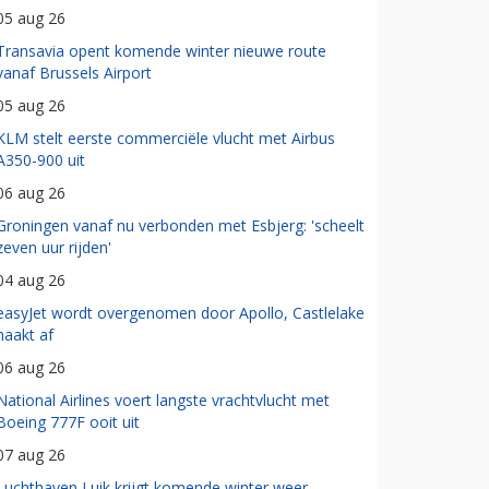
05 aug 26
Transavia opent komende winter nieuwe route
vanaf Brussels Airport
05 aug 26
KLM stelt eerste commerciële vlucht met Airbus
A350-900 uit
06 aug 26
Groningen vanaf nu verbonden met Esbjerg: 'scheelt
zeven uur rijden'
04 aug 26
easyJet wordt overgenomen door Apollo, Castlelake
haakt af
06 aug 26
National Airlines voert langste vrachtvlucht met
Boeing 777F ooit uit
07 aug 26
Luchthaven Luik krijgt komende winter weer