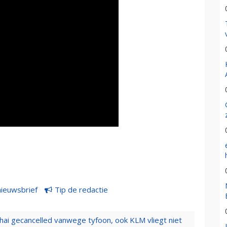
nieuwsbrief
Tip de redactie
hai gecancelled vanwege tyfoon, ook KLM vliegt niet