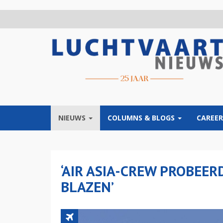
Overslaan
en
naar
de
inhoud
gaan
NIEUWS
COLUMNS & BLOGS
CAREER
‘AIR ASIA-CREW PROBEER
BLAZEN’