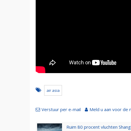
air asia
Verstuur per e-mail
Meld u aan voor de 
Ruim 80 procent vluchten Shang