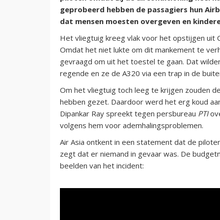
geprobeerd hebben de passagiers hun Airbu
dat mensen moesten overgeven en kinderen 
Het vliegtuig kreeg vlak voor het opstijgen ui
Omdat het niet lukte om dit mankement te ver
gevraagd om uit het toestel te gaan. Dat wilde
regende en ze de A320 via een trap in de buite
Om het vliegtuig toch leeg te krijgen zouden de
hebben gezet. Daardoor werd het erg koud aan 
Dipankar Ray spreekt tegen persbureau
PTI
ov
volgens hem voor ademhalingsproblemen.
Air Asia ontkent in een statement dat de pilote
zegt dat er niemand in gevaar was. De budgetm
beelden van het incident: