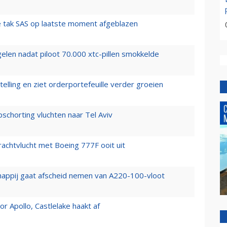
 tak SAS op laatste moment afgeblazen
elen nadat piloot 70.000 xtc-pillen smokkelde
elling en ziet orderportefeuille verder groeien
chorting vluchten naar Tel Aviv
vrachtvlucht met Boeing 777F ooit uit
happij gaat afscheid nemen van A220-100-vloot
 Apollo, Castlelake haakt af