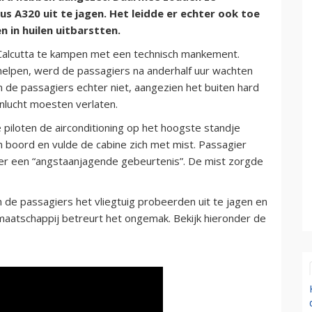
s A320 uit te jagen. Het leidde er echter ook toe
in huilen uitbarstten.
t Calcutta te kampen met een technisch mankement.
helpen, werd de passagiers na anderhalf uur wachten
n de passagiers echter niet, aangezien het buiten hard
nlucht moesten verlaten.
 piloten de airconditioning op het hoogste standje
boord en vulde de cabine zich met mist. Passagier
er een “angstaanjagende gebeurtenis”. De mist zorgde
n de passagiers het vliegtuig probeerden uit te jagen en
aatschappij betreurt het ongemak. Bekijk hieronder de