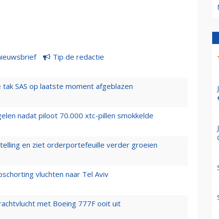
nieuwsbrief
Tip de redactie
 tak SAS op laatste moment afgeblazen
elen nadat piloot 70.000 xtc-pillen smokkelde
elling en ziet orderportefeuille verder groeien
chorting vluchten naar Tel Aviv
vrachtvlucht met Boeing 777F ooit uit