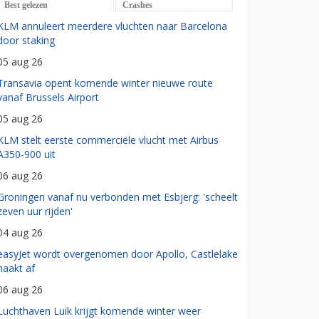
Best gelezen
Crashes
KLM annuleert meerdere vluchten naar Barcelona
door staking
05 aug 26
Transavia opent komende winter nieuwe route
vanaf Brussels Airport
05 aug 26
KLM stelt eerste commerciële vlucht met Airbus
A350-900 uit
06 aug 26
Groningen vanaf nu verbonden met Esbjerg: 'scheelt
zeven uur rijden'
04 aug 26
easyJet wordt overgenomen door Apollo, Castlelake
haakt af
06 aug 26
Luchthaven Luik krijgt komende winter weer