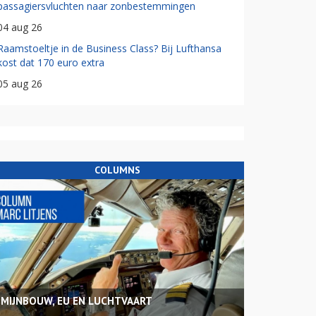
passagiersvluchten naar zonbestemmingen
04 aug 26
Raamstoeltje in de Business Class? Bij Lufthansa
kost dat 170 euro extra
05 aug 26
COLUMNS
MIJNBOUW, EU EN LUCHTVAART