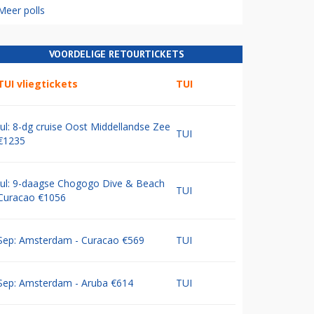
Meer polls
VOORDELIGE RETOURTICKETS
TUI vliegtickets
TUI
Jul: 8-dg cruise Oost Middellandse Zee
TUI
€1235
Jul: 9-daagse Chogogo Dive & Beach
TUI
Curacao €1056
Sep: Amsterdam - Curacao €569
TUI
Sep: Amsterdam - Aruba €614
TUI