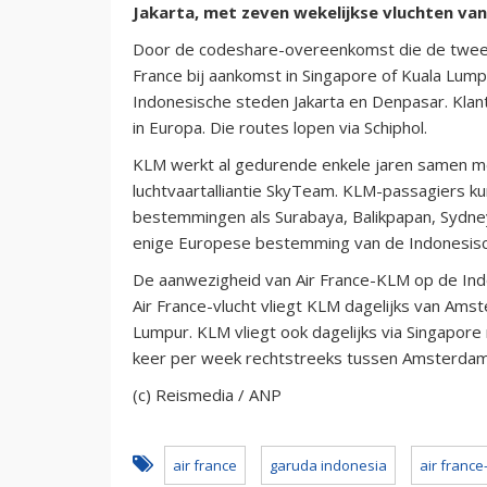
Jakarta, met zeven wekelijkse vluchten vanu
Door de codeshare-overeenkomst die de twee b
France bij aankomst in Singapore of Kuala Lum
Indonesische steden Jakarta en Denpasar. Kla
in Europa. Die routes lopen via Schiphol.
KLM werkt al gedurende enkele jaren samen met 
luchtvaartalliantie SkyTeam. KLM-passagiers k
bestemmingen als Surabaya, Balikpapan, Sydne
enige Europese bestemming van de Indonesisch
De aanwezigheid van Air France-KLM op de Indo
Air France-vlucht vliegt KLM dagelijks van Ams
Lumpur. KLM vliegt ook dagelijks via Singapore
keer per week rechtstreeks tussen Amsterdam
(c) Reismedia / ANP
air france
garuda indonesia
air france