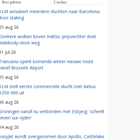
Best gelezen
Crashes
KLM annuleert meerdere vluchten naar Barcelona
door staking
05 aug 26
Donkere wolken boven IndiGo: prijsvechter doet
widebody-vloot weg
31 jul 26
Transavia opent komende winter nieuwe route
vanaf Brussels Airport
05 aug 26
KLM stelt eerste commerciële vlucht met Airbus
A350-900 uit
06 aug 26
Groningen vanaf nu verbonden met Esbjerg: 'scheelt
zeven uur rijden'
04 aug 26
easyJet wordt overgenomen door Apollo, Castlelake