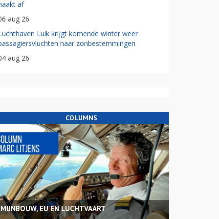
haakt af
06 aug 26
Luchthaven Luik krijgt komende winter weer
passagiersvluchten naar zonbestemmingen
04 aug 26
COLUMNS
MIJNBOUW, EU EN LUCHTVAART