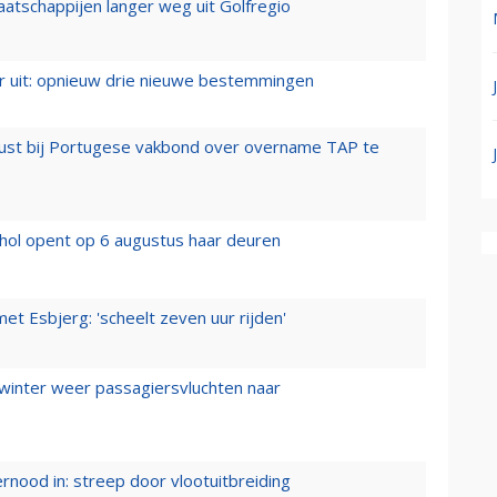
aatschappijen langer weg uit Golfregio
er uit: opnieuw drie nieuwe bestemmingen
rust bij Portugese vakbond over overname TAP te
hol opent op 6 augustus haar deuren
t Esbjerg: 'scheelt zeven uur rijden'
 winter weer passagiersvluchten naar
ernood in: streep door vlootuitbreiding