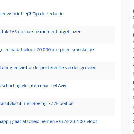
nieuwsbrief
Tip de redactie
 tak SAS op laatste moment afgeblazen
elen nadat piloot 70.000 xtc-pillen smokkelde
elling en ziet orderportefeuille verder groeien
chorting vluchten naar Tel Aviv
vrachtvlucht met Boeing 777F ooit uit
happij gaat afscheid nemen van A220-100-vloot