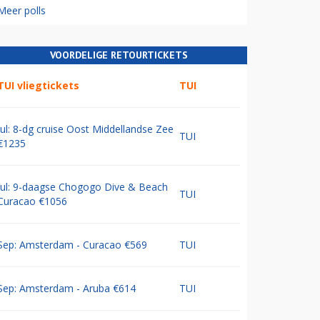
Meer polls
VOORDELIGE RETOURTICKETS
TUI vliegtickets
TUI
Jul: 8-dg cruise Oost Middellandse Zee
TUI
€1235
Jul: 9-daagse Chogogo Dive & Beach
TUI
Curacao €1056
Sep: Amsterdam - Curacao €569
TUI
Sep: Amsterdam - Aruba €614
TUI