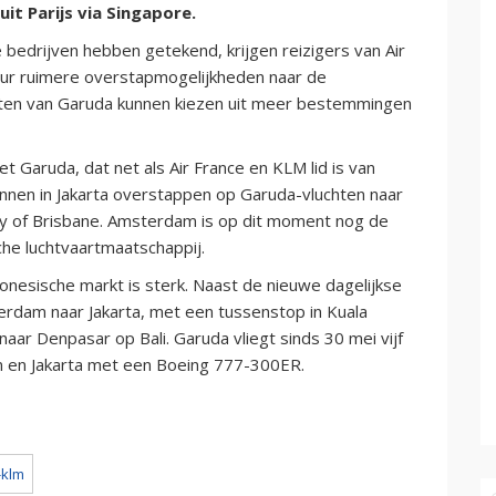
it Parijs via Singapore.
edrijven hebben getekend, krijgen reizigers van Air
pur ruimere overstapmogelijkheden naar de
nten van Garuda kunnen kiezen uit meer bestemmingen
Garuda, dat net als Air France en KLM lid is van
unnen in Jakarta overstappen op Garuda-vluchten naar
y of Brisbane. Amsterdam is op dit moment nog de
e luchtvaartmaatschappij.
nesische markt is sterk. Naast de nieuwe dagelijkse
terdam naar Jakarta, met een tussenstop in Kuala
 naar Denpasar op Bali.
Garuda vliegt sinds 30 mei vijf
 en Jakarta met een Boeing 777-300ER.
-klm