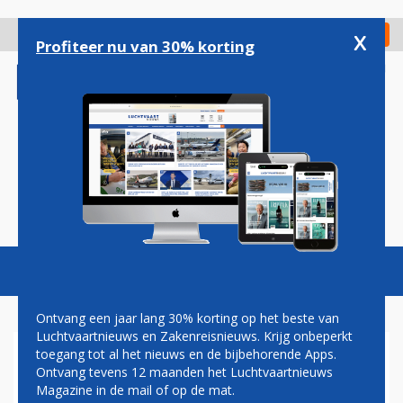
Overslaan
en
x
Digitaal Magazine
Registreer
Check in
naar
Profiteer nu van 30% korting
de
inhoud
gaan
Magazine
Podcasts
Vacatures
Toggl
naviga
Ontvang een jaar lang 30% korting op het beste van
Luchtvaartnieuws en Zakenreisnieuws. Krijg onbeperkt
toegang tot al het nieuws en de bijbehorende Apps.
'AIR FRANCE TE LAAT
Ontvang tevens 12 maanden het Luchtvaartnieuws
BEGONNEN MET
Magazine in de mail of op de mat.