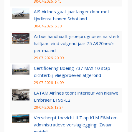
30-07-2026, 6:45
AIS Airlines gaat jaar langer door met
lijndienst binnen Schotland
30-07-2026, 6:30
Airbus handhaaft groeiprognoses na sterk
halfjaar: eind volgend jaar 75 A320neo’s
per maand
29-07-2026, 20:09
Certificering Boeing 737 MAX 10 stap
dichterbij: vliegproeven afgerond
29-07-2026, 14:09
LATAM Airlines toont interieur van nieuwe
Embraer E195-E2
29-07-2026, 13:34
Verscherpt toezicht ILT op KLM E&M om
administratieve verslaglegging: ‘Zwaar
middel’