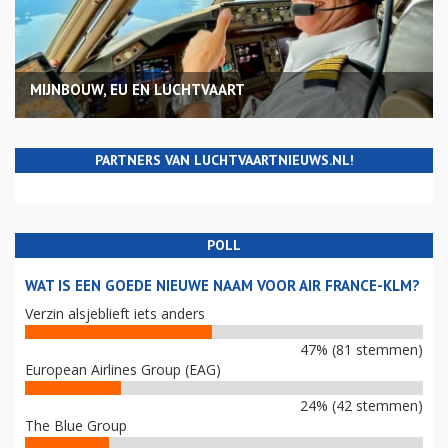
MIJNBOUW, EU EN LUCHTVAART
PARTNERS VAN LUCHTVAARTNIEUWS.NL!
POLL
WAT IS EEN GOEDE NIEUWE NAAM VOOR AIR FRANCE-KLM?
Verzin alsjeblieft iets anders
47% (81 stemmen)
European Airlines Group (EAG)
24% (42 stemmen)
The Blue Group