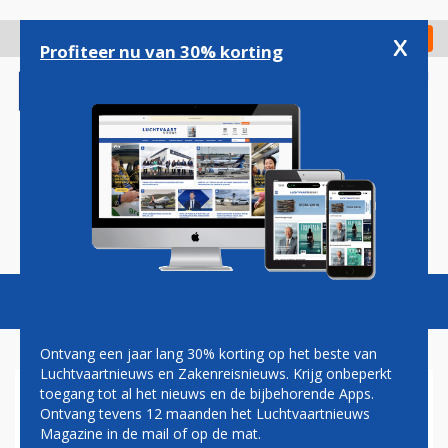
Overslaan
en
x
Digitaal Magazine
Registreer
Check in
naar
Profiteer nu van 30% korting
de
inhoud
gaan
Magazine
Podcasts
Vacatures
Toggl
naviga
Ontvang een jaar lang 30% korting op het beste van
Luchtvaartnieuws en Zakenreisnieuws. Krijg onbeperkt
toegang tot al het nieuws en de bijbehorende Apps.
ANDERSON DRINGT AAN OP
Ontvang tevens 12 maanden het Luchtvaartnieuws
FUSIE TUSSEN QANTAS EN
Magazine in de mail of op de mat.