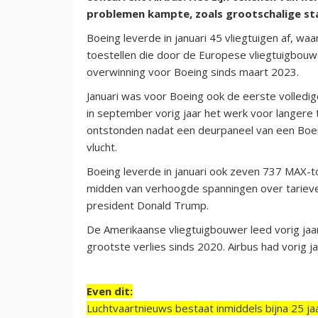
problemen kampte, zoals grootschalige sta
Boeing leverde in januari 45 vliegtuigen af, w
toestellen die door de Europese vliegtuigbouwe
overwinning voor Boeing sinds maart 2023.
Januari was voor Boeing ook de eerste volled
in september vorig jaar het werk voor langere
ontstonden nadat een deurpaneel van een Boei
vlucht.
Boeing leverde in januari ook zeven 737 MAX-t
midden van verhoogde spanningen over tarieve
president Donald Trump.
De Amerikaanse vliegtuigbouwer leed vorig jaar 
grootste verlies sinds 2020. Airbus had vorig ja
Even dit:
Luchtvaartnieuws bestaat inmiddels bijna 25 jaa