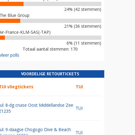
24% (42 stemmen)
The Blue Group
21% (36 stemmen)
Air-France-KLM-SAS(-TAP)
6% (11 stemmen)
Totaal aantal stemmen: 170
Meer polls
VOORDELIGE RETOURTICKETS
TUI vliegtickets
TUI
Jul: 8-dg cruise Oost Middellandse Zee
TUI
€1235
Jul: 9-daagse Chogogo Dive & Beach
TUI