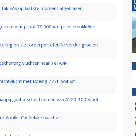
 tak SAS op laatste moment afgeblazen
elen nadat piloot 70.000 xtc-pillen smokkelde
elling en ziet orderportefeuille verder groeien
chorting vluchten naar Tel Aviv
vrachtvlucht met Boeing 777F ooit uit
happij gaat afscheid nemen van A220-100-vloot
 Apollo, Castlelake haakt af