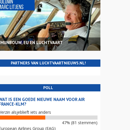
MIJNBOUW, EU EN LUCHTVAART
PARTNERS VAN LUCHTVAARTNIEUWS.NL!
POLL
WAT IS EEN GOEDE NIEUWE NAAM VOOR AIR
FRANCE-KLM?
Verzin alsjeblieft iets anders
47% (81 stemmen)
European Airlines Group (EAG)