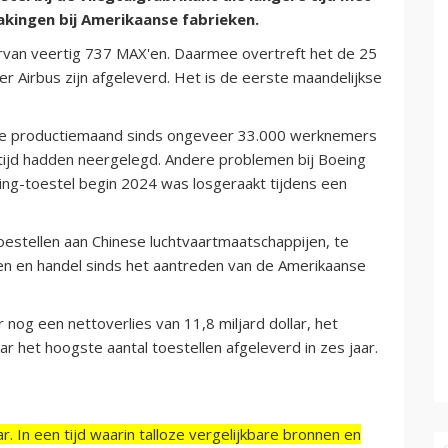
kingen bij Amerikaanse fabrieken.
aarvan veertig 737 MAX'en. Daarmee overtreft het de 25
r Airbus zijn afgeleverd. Het is de eerste maandelijkse
ige productiemaand sinds ongeveer 33.000 werknemers
 tijd hadden neergelegd. Andere problemen bij Boeing
ng-toestel begin 2024 was losgeraakt tijdens een
oestellen aan Chinese luchtvaartmaatschappijen, te
n en handel sinds het aantreden van de Amerikaanse
nog een nettoverlies van 11,8 miljard dollar, het
ar het hoogste aantal toestellen afgeleverd in zes jaar.
r. In een tijd waarin talloze vergelijkbare bronnen en