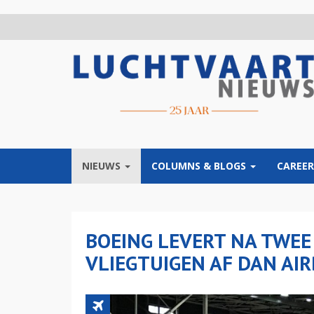
Overslaan
en
naar
de
inhoud
gaan
NIEUWS
COLUMNS & BLOGS
CAREER
BOEING LEVERT NA TWEE
VLIEGTUIGEN AF DAN AI