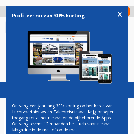
Overslaan
en
x
Digitaal Magazine
Registreer
Check in
naar
Profiteer nu van 30% korting
de
inhoud
gaan
Magazine
Podcasts
Vacatures
Toggl
naviga
Ontvang een jaar lang 30% korting op het beste van
Luchtvaartnieuws en Zakenreisnieuws. Krijg onbeperkt
toegang tot al het nieuws en de bijbehorende Apps.
BRITISH AIRWAYS BREIDT
Ontvang tevens 12 maanden het Luchtvaartnieuws
NETWERK IN DE ZOMER UIT
Magazine in de mail of op de mat.