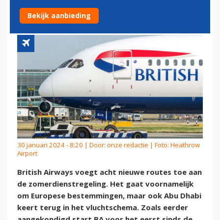
MET ACHT ROUTES
Bekijk aanbieding
30 januari 2024 - 8:20 | Door:
onze redactie
| Foto: Heathrow
Airport
British Airways voegt acht nieuwe routes toe aan
de zomerdienstregeling. Het gaat voornamelijk
om Europese bestemmingen, maar ook Abu Dhabi
keert terug in het vluchtschema. Zoals eerder
aangekondigd start BA voor het eerst sinds de