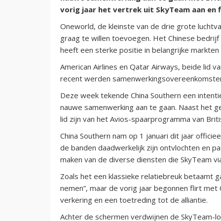
vorig jaar het vertrek uit SkyTeam aan en f
Oneworld, de kleinste van de drie grote luchtv
graag te willen toevoegen. Het Chinese bedrijf
heeft een sterke positie in belangrijke markten 
American Airlines en Qatar Airways, beide lid 
recent werden samenwerkingsovereenkomsten ge
Deze week tekende China Southern een intentie
nauwe samenwerking aan te gaan. Naast het gez
lid zijn van het Avios-spaarprogramma van Briti
China Southern nam op 1 januari dit jaar offici
de banden daadwerkelijk zijn ontvlochten en 
maken van de diverse diensten die SkyTeam via 
Zoals het een klassieke relatiebreuk betaamt gaf
nemen”, maar de vorig jaar begonnen flirt met 
verkering en een toetreding tot de alliantie.
Achter de schermen verdwijnen de SkyTeam-log