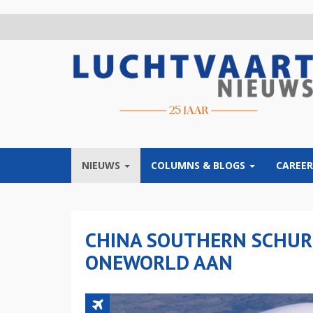
Overslaan
en
naar
de
inhoud
gaan
NIEUWS
COLUMNS & BLOGS
CAREER
CHINA SOUTHERN SCHUR
ONEWORLD AAN