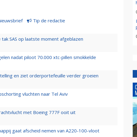
nieuwsbrief
Tip de redactie
 tak SAS op laatste moment afgeblazen
elen nadat piloot 70.000 xtc-pillen smokkelde
elling en ziet orderportefeuille verder groeien
chorting vluchten naar Tel Aviv
vrachtvlucht met Boeing 777F ooit uit
happij gaat afscheid nemen van A220-100-vloot