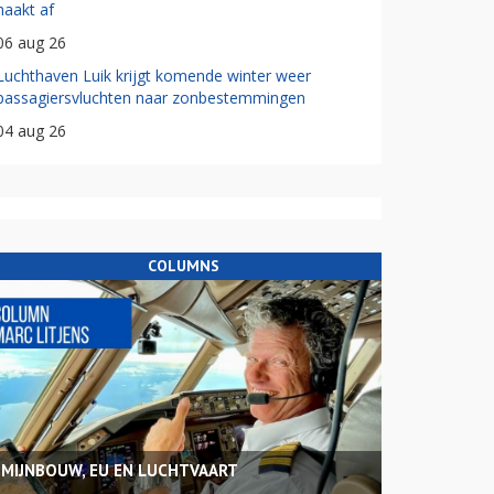
haakt af
06 aug 26
Luchthaven Luik krijgt komende winter weer
passagiersvluchten naar zonbestemmingen
04 aug 26
COLUMNS
MIJNBOUW, EU EN LUCHTVAART