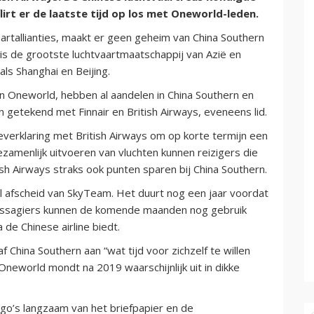
lirt er de laatste tijd op los met Oneworld-leden.
aartallianties, maakt er geen geheim van China Southern
 is de grootste luchtvaartmaatschappij van Azië en
als Shanghai en Beijing.
van Oneworld, hebben al aandelen in China Southern en
tekend met Finnair en British Airways, eveneens lid.
verklaring met British Airways om op korte termijn een
amenlijk uitvoeren van vluchten kunnen reizigers die
sh Airways straks ook punten sparen bij China Southern.
eel afscheid van SkyTeam. Het duurt nog een jaar voordat
passagiers kunnen de komende maanden nog gebruik
de Chinese airline biedt.
 China Southern aan “wat tijd voor zichzelf te willen
Oneworld mondt na 2019 waarschijnlijk uit in dikke
o’s langzaam van het briefpapier en de