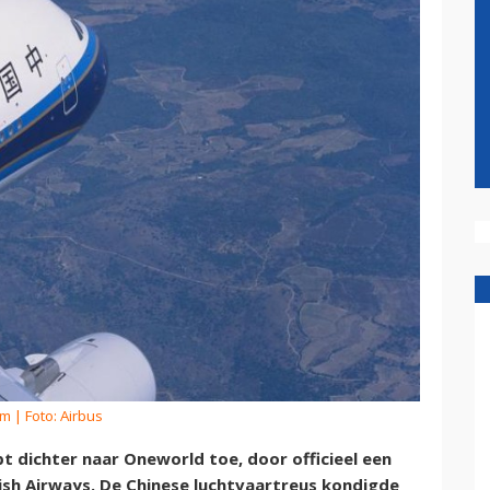
om
| Foto: Airbus
t dichter naar Oneworld toe, door officieel een
sh Airways. De Chinese luchtvaartreus kondigde