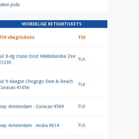
Meer polls
VOORDELIGE RETOURTICKETS
TUI vliegtickets
TUI
Jul: 8-dg cruise Oost Middellandse Zee
TUI
€1235
Jul: 9-daagse Chogogo Dive & Beach
TUI
Curacao €1056
Sep: Amsterdam - Curacao €569
TUI
Sep: Amsterdam - Aruba €614
TUI