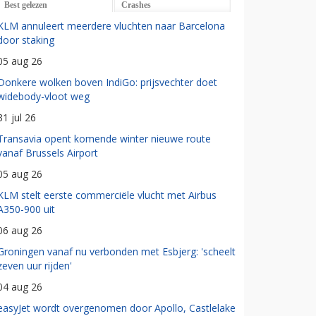
Best gelezen
Crashes
KLM annuleert meerdere vluchten naar Barcelona
door staking
05 aug 26
Donkere wolken boven IndiGo: prijsvechter doet
widebody-vloot weg
31 jul 26
Transavia opent komende winter nieuwe route
vanaf Brussels Airport
05 aug 26
KLM stelt eerste commerciële vlucht met Airbus
A350-900 uit
06 aug 26
Groningen vanaf nu verbonden met Esbjerg: 'scheelt
zeven uur rijden'
04 aug 26
easyJet wordt overgenomen door Apollo, Castlelake