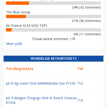
24% (42 stemmen)
The Blue Group
21% (36 stemmen)
Air-France-KLM-SAS(-TAP)
6% (11 stemmen)
Totaal aantal stemmen: 170
Meer polls
VOORDELIGE RETOURTICKETS
TUI vliegtickets
TUI
Jul: 8-dg cruise Oost Middellandse Zee €1235
TUI
Jul: 9-daagse Chogogo Dive & Beach Curacao
TUI
€1056