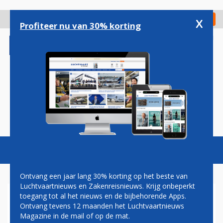
Overslaan
en
x
Digitaal Magazine
Registreer
Check in
naar
Profiteer nu van 30% korting
de
inhoud
gaan
Magazine
Podcasts
Vacatures
Toggl
naviga
Ontvang een jaar lang 30% korting op het beste van
Luchtvaartnieuws en Zakenreisnieuws. Krijg onbeperkt
toegang tot al het nieuws en de bijbehorende Apps.
EASYJET STATIONEERT SNEL
Ontvang tevens 12 maanden het Luchtvaartnieuws
VIERDE TOESTEL OP
Magazine in de mail of op de mat.