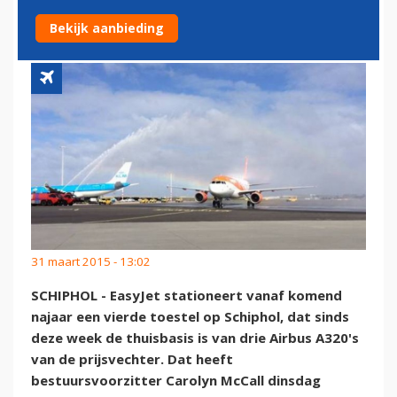
SCHIPHOL
Bekijk aanbieding
31 maart 2015 - 13:02
SCHIPHOL - EasyJet stationeert vanaf komend
najaar een vierde toestel op Schiphol, dat sinds
deze week de thuisbasis is van drie Airbus A320's
van de prijsvechter. Dat heeft
bestuursvoorzitter Carolyn McCall dinsdag