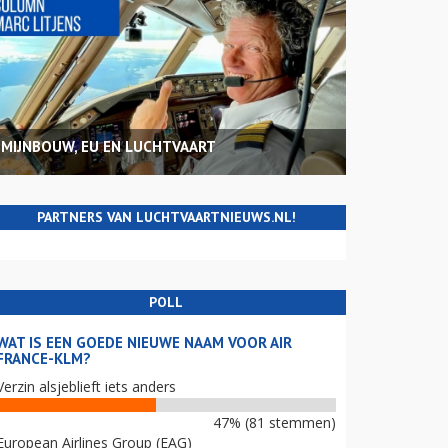
MIJNBOUW, EU EN LUCHTVAART
PARTNERS VAN LUCHTVAARTNIEUWS.NL!
POLL
WAT IS EEN GOEDE NIEUWE NAAM VOOR AIR
FRANCE-KLM?
Verzin alsjeblieft iets anders
47% (81 stemmen)
European Airlines Group (EAG)