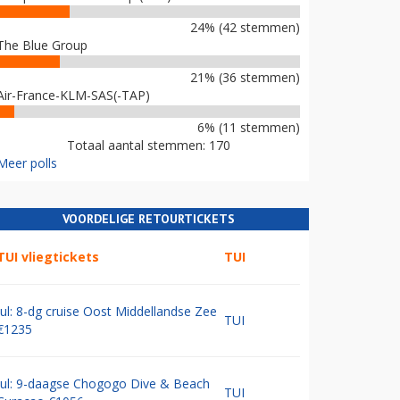
24% (42 stemmen)
The Blue Group
21% (36 stemmen)
Air-France-KLM-SAS(-TAP)
6% (11 stemmen)
Totaal aantal stemmen: 170
Meer polls
VOORDELIGE RETOURTICKETS
TUI vliegtickets
TUI
Jul: 8-dg cruise Oost Middellandse Zee
TUI
€1235
Jul: 9-daagse Chogogo Dive & Beach
TUI