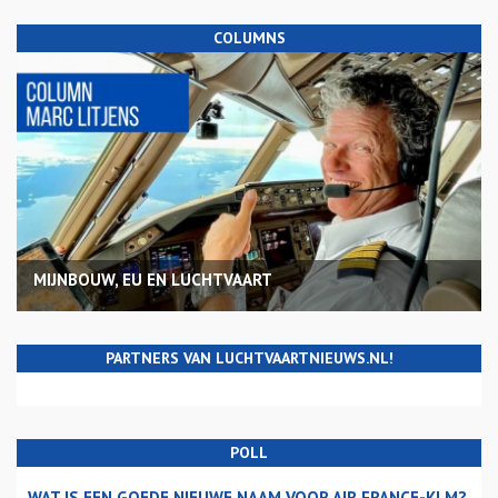
COLUMNS
MIJNBOUW, EU EN LUCHTVAART
PARTNERS VAN LUCHTVAARTNIEUWS.NL!
POLL
WAT IS EEN GOEDE NIEUWE NAAM VOOR AIR FRANCE-KLM?