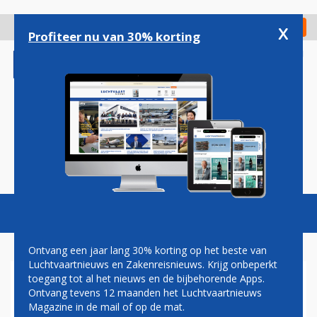
Overslaan
en
x
Digitaal Magazine
Registreer
Check in
naar
Profiteer nu van 30% korting
de
inhoud
gaan
Magazine
Podcasts
Vacatures
Toggl
naviga
Ontvang een jaar lang 30% korting op het beste van
Luchtvaartnieuws en Zakenreisnieuws. Krijg onbeperkt
toegang tot al het nieuws en de bijbehorende Apps.
EL AL HAALT EXTRA BOEING
Ontvang tevens 12 maanden het Luchtvaartnieuws
787 DREAMLINERS IN HUIS
Magazine in de mail of op de mat.