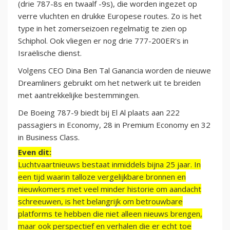
(drie 787-8s en twaalf -9s), die worden ingezet op
verre vluchten en drukke Europese routes. Zo is het
type in het zomerseizoen regelmatig te zien op
Schiphol. Ook vliegen er nog drie 777-200ER's in
Israëlische dienst.
Volgens CEO Dina Ben Tal Ganancia worden de nieuwe
Dreamliners gebruikt om het netwerk uit te breiden
met aantrekkelijke bestemmingen.
De Boeing 787-9 biedt bij El Al plaats aan 222
passagiers in Economy, 28 in Premium Economy en 32
in Business Class.
Even dit:
Luchtvaartnieuws bestaat inmiddels bijna 25 jaar. In
een tijd waarin talloze vergelijkbare bronnen en
nieuwkomers met veel minder historie om aandacht
schreeuwen, is het belangrijk om betrouwbare
platforms te hebben die niet alleen nieuws brengen,
maar ook perspectief en verhalen die er echt toe