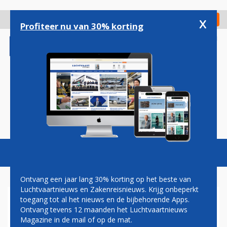
Overslaan
en
x
Digitaal Magazine
Registreer
Check in
naar
Profiteer nu van 30% korting
de
inhoud
gaan
Magazine
Podcasts
Vacatures
Toggl
naviga
Ontvang een jaar lang 30% korting op het beste van
Luchtvaartnieuws en Zakenreisnieuws. Krijg onbeperkt
toegang tot al het nieuws en de bijbehorende Apps.
ELBERS: KLM GAAT NIET
Ontvang tevens 12 maanden het Luchtvaartnieuws
VOOR NULLIJN
Magazine in de mail of op de mat.