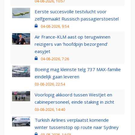
04-08-2026, 10:57
Eerste succesvolle testvlucht voor
zelfgemaakt Russisch passagierstoestel
04-08-2026, 9:54
Air France-KLM aast op terugwinnen
reizigers van ‘hoofdpijn bezorgend’
easyJet
04-08-2026, 7:26
Boeing mag kleinste telg 737 MAX-familie
eindelijk gaan leveren
03-08-2026, 22:54
Voorlopig akkoord tussen WestJet en
cabinepersoneel, einde staking in zicht
03-08-2026, 14:40
Turkish Airlines verplaatst komende
winter tussenstop op route naar Sydney
03-08-2026, 14:03