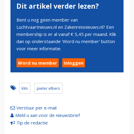
Dit artikel verder lezen?
Bent u nog geen member van
Luchtvaartnieuws.nl en Zakenreisnieuws.nl? Een
membership is er al vanaf € 5,45 per maand. Klik
dan op onderstaande 'Word nu member' button
voor meer informatie.
Word nu member
Inloggen
klm
pieter elbers
Verstuur per e-mail
Meld u aan voor de nieuwsbrief
Tip de redactie