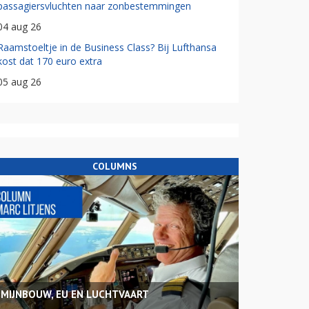
passagiersvluchten naar zonbestemmingen
04 aug 26
Raamstoeltje in de Business Class? Bij Lufthansa
kost dat 170 euro extra
05 aug 26
COLUMNS
MIJNBOUW, EU EN LUCHTVAART