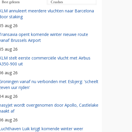
Best gelezen
Crashes
KLM annuleert meerdere vluchten naar Barcelona
door staking
05 aug 26
Transavia opent komende winter nieuwe route
vanaf Brussels Airport
05 aug 26
KLM stelt eerste commerciële vlucht met Airbus
A350-900 uit
06 aug 26
Groningen vanaf nu verbonden met Esbjerg: 'scheelt
zeven uur rijden'
04 aug 26
easyJet wordt overgenomen door Apollo, Castlelake
haakt af
06 aug 26
Luchthaven Luik krijgt komende winter weer