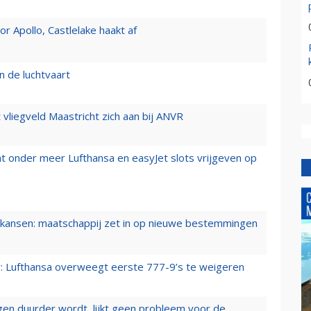
 Apollo, Castlelake haakt af
n de luchtvaart
t vliegveld Maastricht zich aan bij ANVR
t onder meer Lufthansa en easyJet slots vrijgeven op
ansen: maatschappij zet in op nieuwe bestemmingen
er: Lufthansa overweegt eerste 777-9’s te weigeren
iegen duurder wordt, lijkt geen probleem voor de