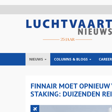
Overslaan
en
naar
de
inhoud
gaan
NIEUWS
COLUMNS & BLOGS
CAREER
FINNAIR MOET OPNIEUW
STAKING: DUIZENDEN REI