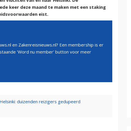
en vluchten van en naar Helsinki. De
eede keer deze maand te maken met een staking
eidsvoorwaarden eist.
ws.nl en Zakenreisnieuws.nl? Een membership is er
erstaande 'Word nu member' button voor meer
 Helsinki: duizenden reizigers gedupeerd