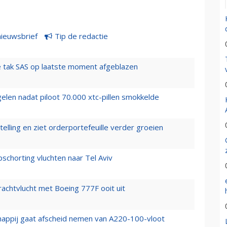
nieuwsbrief
Tip de redactie
 tak SAS op laatste moment afgeblazen
elen nadat piloot 70.000 xtc-pillen smokkelde
elling en ziet orderportefeuille verder groeien
chorting vluchten naar Tel Aviv
vrachtvlucht met Boeing 777F ooit uit
happij gaat afscheid nemen van A220-100-vloot