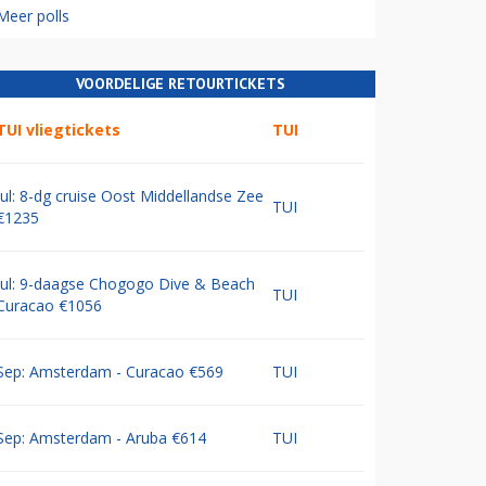
Meer polls
VOORDELIGE RETOURTICKETS
TUI vliegtickets
TUI
Jul: 8-dg cruise Oost Middellandse Zee
TUI
€1235
Jul: 9-daagse Chogogo Dive & Beach
TUI
Curacao €1056
Sep: Amsterdam - Curacao €569
TUI
Sep: Amsterdam - Aruba €614
TUI