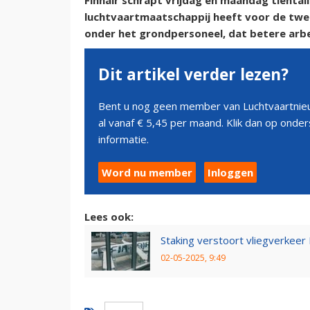
Finnair schrapt vrijdag en maandag tientall
luchtvaartmaatschappij heeft voor de tw
onder het grondpersoneel, dat betere arb
Dit artikel verder lezen?
Bent u nog geen member van Luchtvaartnieu
al vanaf € 5,45 per maand. Klik dan op ond
informatie.
Word nu member
Inloggen
Lees ook:
Staking verstoort vliegverkeer
02-05-2025, 9:49