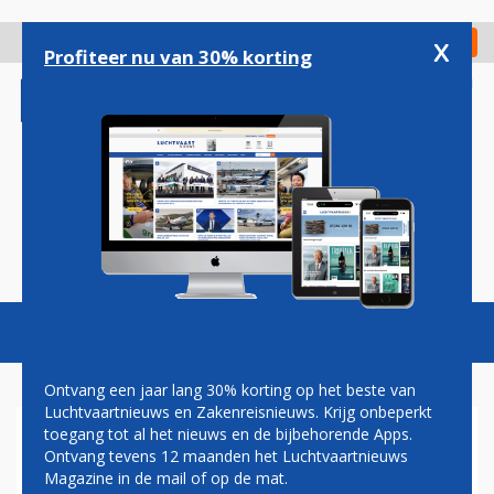
Overslaan
en
x
Digitaal Magazine
Registreer
Check in
naar
Profiteer nu van 30% korting
de
inhoud
gaan
Magazine
Podcasts
Vacatures
Toggl
naviga
Ontvang een jaar lang 30% korting op het beste van
Luchtvaartnieuws en Zakenreisnieuws. Krijg onbeperkt
toegang tot al het nieuws en de bijbehorende Apps.
GARANTIELENING AAN
Ontvang tevens 12 maanden het Luchtvaartnieuws
UNITED AIRLINES
Magazine in de mail of op de mat.