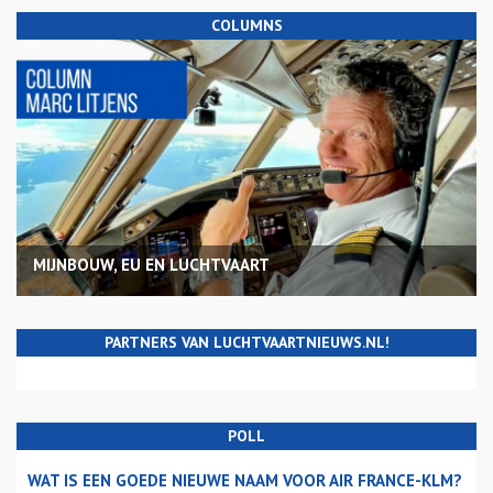
COLUMNS
MIJNBOUW, EU EN LUCHTVAART
PARTNERS VAN LUCHTVAARTNIEUWS.NL!
POLL
WAT IS EEN GOEDE NIEUWE NAAM VOOR AIR FRANCE-KLM?