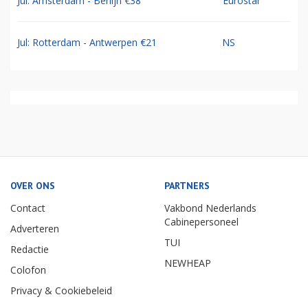
Jul: Amsterdam - Berlijn €38
Eurostar
Jul: Rotterdam - Antwerpen €21
NS
OVER ONS
PARTNERS
Contact
Vakbond Nederlands
Cabinepersoneel
Adverteren
TUI
Redactie
NEWHEAP
Colofon
Privacy & Cookiebeleid