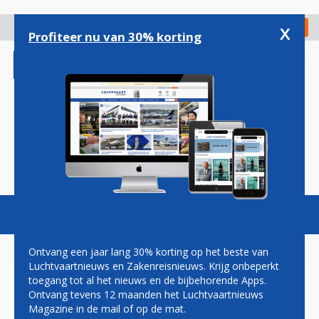
Overslaan
en
x
Digitaal Magazine
Registreer
Check in
naar
Profiteer nu van 30% korting
de
inhoud
gaan
Magazine
Podcasts
Vacatures
Toggl
naviga
Ontvang een jaar lang 30% korting op het beste van
Luchtvaartnieuws en Zakenreisnieuws. Krijg onbeperkt
toegang tot al het nieuws en de bijbehorende Apps.
GERMANIA WIL OOK VANUIT
Ontvang tevens 12 maanden het Luchtvaartnieuws
NEDERLAND VLIEGEN
Magazine in de mail of op de mat.