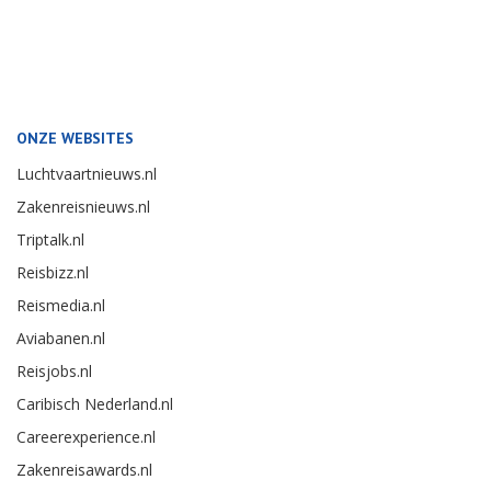
ONZE WEBSITES
Luchtvaartnieuws.nl
Zakenreisnieuws.nl
Triptalk.nl
Reisbizz.nl
Reismedia.nl
Aviabanen.nl
Reisjobs.nl
Caribisch Nederland.nl
Careerexperience.nl
Zakenreisawards.nl