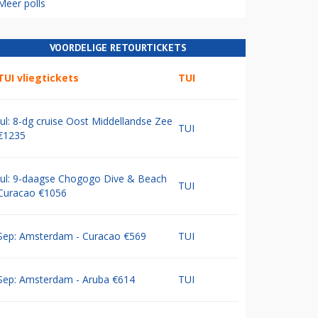
Meer polls
VOORDELIGE RETOURTICKETS
TUI vliegtickets
TUI
Jul: 8-dg cruise Oost Middellandse Zee
TUI
€1235
Jul: 9-daagse Chogogo Dive & Beach
TUI
Curacao €1056
Sep: Amsterdam - Curacao €569
TUI
Sep: Amsterdam - Aruba €614
TUI