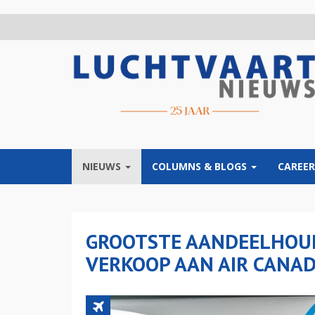
Overslaan
en
naar
de
inhoud
gaan
NIEUWS
COLUMNS & BLOGS
CAREER
GROOTSTE AANDEELHOUD
VERKOOP AAN AIR CANA