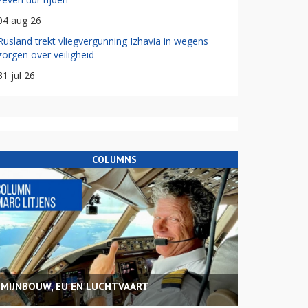
04 aug 26
Rusland trekt vliegvergunning Izhavia in wegens
zorgen over veiligheid
31 jul 26
COLUMNS
MIJNBOUW, EU EN LUCHTVAART