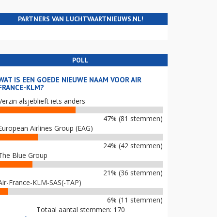
PARTNERS VAN LUCHTVAARTNIEUWS.NL!
POLL
WAT IS EEN GOEDE NIEUWE NAAM VOOR AIR
FRANCE-KLM?
Verzin alsjeblieft iets anders
47% (81 stemmen)
European Airlines Group (EAG)
24% (42 stemmen)
The Blue Group
21% (36 stemmen)
Air-France-KLM-SAS(-TAP)
6% (11 stemmen)
Totaal aantal stemmen: 170