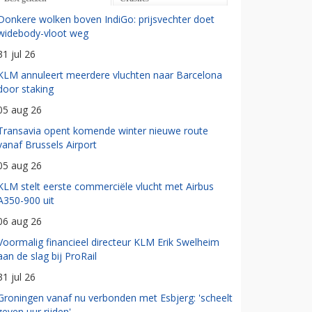
Donkere wolken boven IndiGo: prijsvechter doet
widebody-vloot weg
31 jul 26
KLM annuleert meerdere vluchten naar Barcelona
door staking
05 aug 26
Transavia opent komende winter nieuwe route
vanaf Brussels Airport
05 aug 26
KLM stelt eerste commerciële vlucht met Airbus
A350-900 uit
06 aug 26
Voormalig financieel directeur KLM Erik Swelheim
aan de slag bij ProRail
31 jul 26
Groningen vanaf nu verbonden met Esbjerg: 'scheelt
zeven uur rijden'