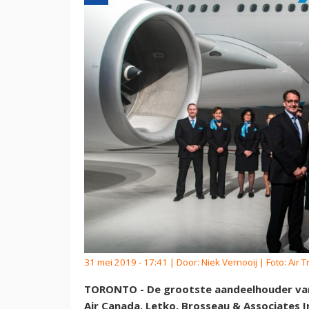
31 mei 2019 - 17:41 | Door:
Niek Vernooij
| Foto: Air 
TORONTO - De grootste aandeelhouder van 
Air Canada. Letko, Brosseau & Associates 