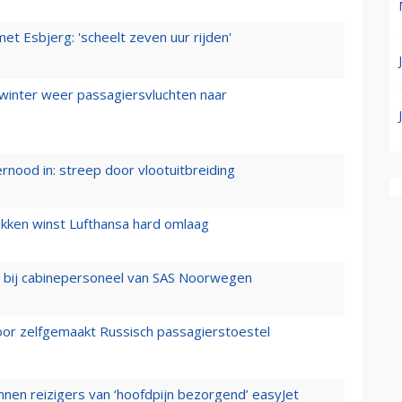
t Esbjerg: 'scheelt zeven uur rijden'
 winter weer passagiersvluchten naar
ernood in: streep door vlootuitbreiding
ukken winst Lufthansa hard omlaag
 bij cabinepersoneel van SAS Noorwegen
voor zelfgemaakt Russisch passagierstoestel
nen reizigers van ‘hoofdpijn bezorgend’ easyJet