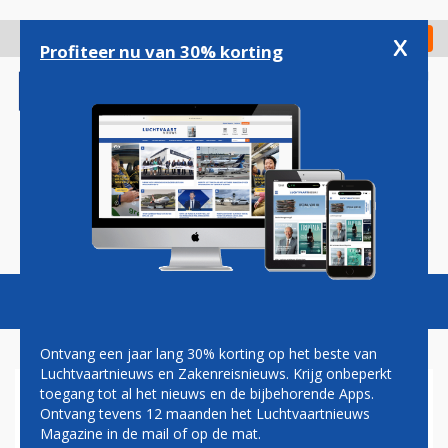
Overslaan
en
x
Digitaal Magazine
Registreer
Check in
naar
Profiteer nu van 30% korting
de
inhoud
gaan
Magazine
Podcasts
Vacatures
Toggl
naviga
Ontvang een jaar lang 30% korting op het beste van
Luchtvaartnieuws en Zakenreisnieuws. Krijg onbeperkt
toegang tot al het nieuws en de bijbehorende Apps.
HELIKOPTER VERONGELUKT
Ontvang tevens 12 maanden het Luchtvaartnieuws
IN RUSLAND
Magazine in de mail of op de mat.