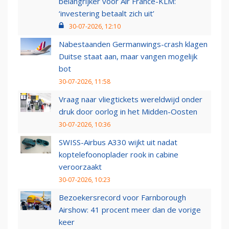
belangrijker voor Air France-KLM:
‘investering betaalt zich uit’
30-07-2026, 12:10
Nabestaanden Germanwings-crash klagen
Duitse staat aan, maar vangen mogelijk
bot
30-07-2026, 11:58
Vraag naar vliegtickets wereldwijd onder
druk door oorlog in het Midden-Oosten
30-07-2026, 10:36
SWISS-Airbus A330 wijkt uit nadat
koptelefoonoplader rook in cabine
veroorzaakt
30-07-2026, 10:23
Bezoekersrecord voor Farnborough
Airshow: 41 procent meer dan de vorige
keer