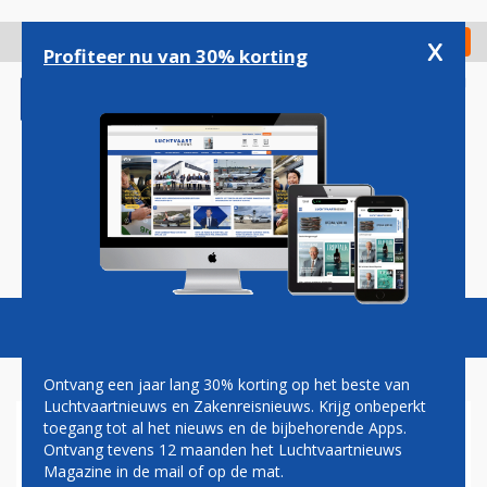
Overslaan
en
x
Digitaal Magazine
Registreer
Check in
naar
Profiteer nu van 30% korting
de
inhoud
gaan
Magazine
Podcasts
Vacatures
Toggl
naviga
Ontvang een jaar lang 30% korting op het beste van
Luchtvaartnieuws en Zakenreisnieuws. Krijg onbeperkt
toegang tot al het nieuws en de bijbehorende Apps.
HISTORIE: AIRBUS A350
Ontvang tevens 12 maanden het Luchtvaartnieuws
PRECIES VIJF JAAR IN DE
Magazine in de mail of op de mat.