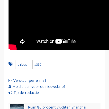
airbus
a350
Verstuur per e-mail
Meld u aan voor de nieuwsbrief
Tip de redactie
Ruim 80 procent vluchten Shanghai