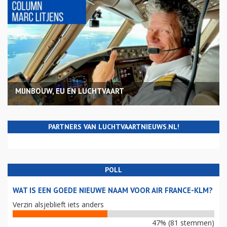
MIJNBOUW, EU EN LUCHTVAART
PARTNERS VAN LUCHTVAARTNIEUWS.NL!
POLL
WAT IS EEN GOEDE NIEUWE NAAM VOOR AIR FRANCE-KLM?
Verzin alsjeblieft iets anders
47% (81 stemmen)