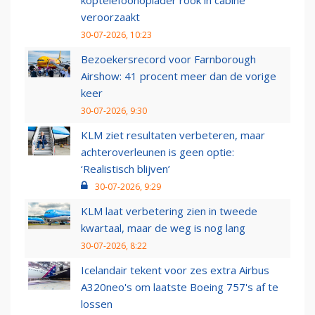
koptelefoonoplader rook in cabine
veroorzaakt
30-07-2026, 10:23
Bezoekersrecord voor Farnborough
Airshow: 41 procent meer dan de vorige
keer
30-07-2026, 9:30
KLM ziet resultaten verbeteren, maar
achteroverleunen is geen optie:
‘Realistisch blijven’
30-07-2026, 9:29
KLM laat verbetering zien in tweede
kwartaal, maar de weg is nog lang
30-07-2026, 8:22
Icelandair tekent voor zes extra Airbus
A320neo's om laatste Boeing 757's af te
lossen