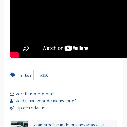
airbus
a350
Verstuur per e-mail
Meld u aan voor de nieuwsbrief
Tip de redactie
Raamstoeltje in de businessclass? Bij