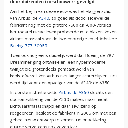
door duizenden toeschouwers gevolgd.
Aan het begin van deze eeuw was het vlaggenschip
van Airbus, de
A340
, zo goed als dood. Hoewel de
fabrikant nog met de grotere -500 en -600-versies
het toestel nieuw leven probeerde in te blazen, kozen
airlines massaal voor de tweemotorige en efficiëntere
Boeing 777-300ER
.
Toen ook nog eens duidelijk werd dat Boeing de 787
Dreamliner ging ontwikkelen, een hypermoderne
twinjet die grotendeels gemaakt werd van
koolstofvezel, kon Airbus niet langer achterblijven. Het
werd tijd voor een opvolger van de A340: de A350.
In eerste instantie wilde
Airbus de A350
slechts een
doorontwikkeling van de A330 maken, maar nadat
luchtvaartmaatschappijen daar afwijzend op
reageerden, besloot de fabrikant in 2006 om met een
geheel nieuw ontwerp te komen. De ontwikkeling
duurde vervolgens nog zeven jaar.