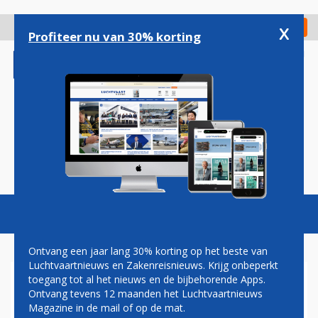
Overslaan
en
x
Digitaal Magazine
Registreer
Check in
naar
Profiteer nu van 30% korting
de
inhoud
gaan
Magazine
Podcasts
Vacatures
Toggl
naviga
Ontvang een jaar lang 30% korting op het beste van
Luchtvaartnieuws en Zakenreisnieuws. Krijg onbeperkt
toegang tot al het nieuws en de bijbehorende Apps.
HISTORIE: AIRBUS A350
Ontvang tevens 12 maanden het Luchtvaartnieuws
PRECIES VIJF JAAR IN DE
Magazine in de mail of op de mat.