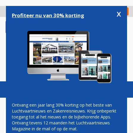
Overslaan
en
x
Digitaal Magazine
Registreer
Check in
naar
Profiteer nu van 30% korting
de
inhoud
gaan
Magazine
Podcasts
Vacatures
Toggl
naviga
Ontvang een jaar lang 30% korting op het beste van
Luchtvaartnieuws en Zakenreisnieuws. Krijg onbeperkt
toegang tot al het nieuws en de bijbehorende Apps.
ILT BEBOET KLM, CATHAY
Ontvang tevens 12 maanden het Luchtvaartnieuws
PACIFIC EN SINGAPORE
Magazine in de mail of op de mat.