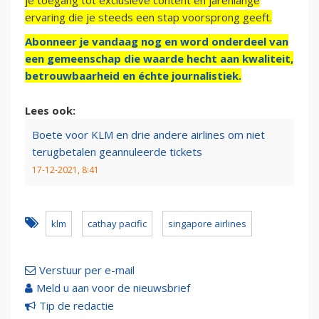
je toegang tot exclusieve content en jarenlange
ervaring die je steeds een stap voorsprong geeft.
Abonneer je vandaag nog en word onderdeel van
een gemeenschap die waarde hecht aan kwaliteit,
betrouwbaarheid en échte journalistiek.
Lees ook:
Boete voor KLM en drie andere airlines om niet
terugbetalen geannuleerde tickets
17-12-2021, 8:41
klm
cathay pacific
singapore airlines
Verstuur per e-mail
Meld u aan voor de nieuwsbrief
Tip de redactie