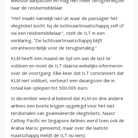
website aanpassen en mag niet meer terugverwijzen
naar de reisbemiddelaar.
“Het maakt namelijk niet uit waar de passagier het
vliegticket kocht: bij de luchtvaartmaatschappij zelf of
via een reisbemiddelaar", stelt de ILT in een
verklaring. "De luchtvaartmaatschappij blijft
verantwoordelijk voor de terugbetaling.”
KLM heeft een maand de tijd om aan de last te
voldoen en moet de ILT daarna wekelijks informeren
over de voortgang. Elke keer dat ILT constateert dat
KLM niet voldoet, verbeurt een dwangsom die in
totaal kan oplopen tot 500.000 euro.
In december werd al bekend dat KLM en drie andere
airlines een boete krijgen opgelegd voor het niet
terubetalen van geannuleerde vliegtickets. Naast
Cathay Pacific en Singapore Airlines werd toen ook Air
Arabia Maroc genoemd, maar over die laatste
maatschappij meldt de ILT nu niets.