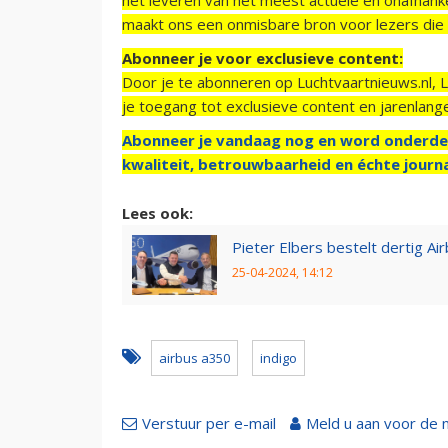
maakt ons een onmisbare bron voor lezers die g
Abonneer je voor exclusieve content:
Door je te abonneren op Luchtvaartnieuws.nl, 
je toegang tot exclusieve content en jarenlang
Abonneer je vandaag nog en word onderde
kwaliteit, betrouwbaarheid en échte journa
Lees ook:
Pieter Elbers bestelt dertig Ai
25-04-2024, 14:12
airbus a350
indigo
Verstuur per e-mail
Meld u aan voor de 