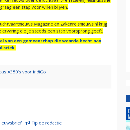
raag een stap voor willen blijven.
Luchtvaartnieuws Magazine en Zakenreisnieuws.nl krijg
e ervaring die je steeds een stap voorsprong geeft.
el van een gemeenschap die waarde hecht aan
listiek.
rbus A350's voor IndiGo
nieuwsbrief
Tip de redactie