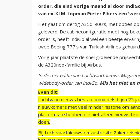
order, die eind vorige maand al door IndiG
van ex-KLM-topman Pieter Elbers een 'wer
Het gaat om dertig A350-900's, met opties op
geleverd. De cabineconfiguratie moet nog be
order is, heeft IndiGo al wel een beetje ervar
twee Boeing 777's van Turkish Airlines gehuur
Vorig jaar plaatste de snel groeiende prijsvecht
de A320neo-familie bij Airbus.
In de mei-editie van Luchtvaartnieuws Magazine 
widebody-order van IndiGo.
Mis het niet en
Even dit:
Luchtvaartnieuws bestaat inmiddels bijna 25 jaa
nieuwkomers met veel minder historie om aand
platforms te hebben die niet alleen nieuws bre
doen.
Bij Luchtvaartnieuws en zustersite Zakenreisn
het leveren van het meest actuele en onafhankel