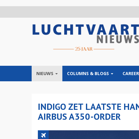
Overslaan
en
naar
de
inhoud
gaan
NIEUWS
COLUMNS & BLOGS
CAREER
INDIGO ZET LAATSTE H
AIRBUS A350-ORDER