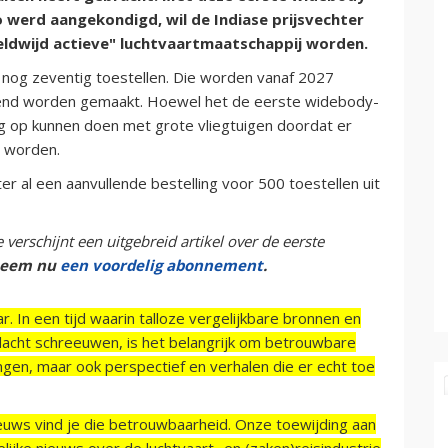
o werd aangekondigd, wil de Indiase prijsvechter
eldwijd actieve" luchtvaartmaatschappij worden.
 nog zeventig toestellen. Die worden vanaf 2027
kend worden gemaakt. Hoewel het de eerste widebody-
ing op kunnen doen met grote vliegtuigen doordat er
d worden.
er al een aanvullende bestelling voor 500 toestellen uit
verschijnt een uitgebreid artikel over de eerste
 neem nu
een voordelig abonnement
.
r. In een tijd waarin talloze vergelijkbare bronnen en
acht schreeuwen, is het belangrijk om betrouwbare
ngen, maar ook perspectief en verhalen die er echt toe
ieuws vind je die betrouwbaarheid. Onze toewijding aan
ijke nieuws over de luchtvaart- en (zaken)reisindustrie