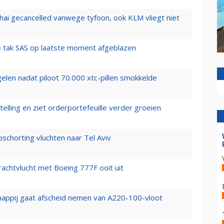
hai gecancelled vanwege tyfoon, ook KLM vliegt niet
 tak SAS op laatste moment afgeblazen
elen nadat piloot 70.000 xtc-pillen smokkelde
elling en ziet orderportefeuille verder groeien
chorting vluchten naar Tel Aviv
vrachtvlucht met Boeing 777F ooit uit
happij gaat afscheid nemen van A220-100-vloot