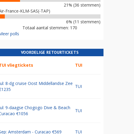
21% (36 stemmen)
Air-France-KLM-SAS(-TAP)
6% (11 stemmen)
Totaal aantal stemmen: 170
Meer polls
VOORDELIGE RETOURTICKETS
TUI vliegtickets
TUI
Jul: 8-dg cruise Oost Middellandse Zee
TUI
€1235
Jul: 9-daagse Chogogo Dive & Beach
TUI
Curacao €1056
Sep: Amsterdam - Curacao €569
TUI