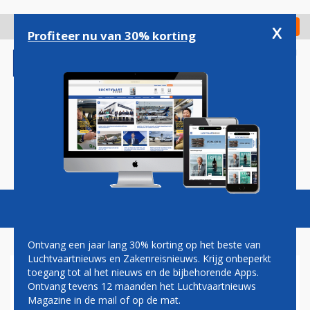
Overslaan
en
x
Digitaal Magazine
Registreer
Check in
naar
Profiteer nu van 30% korting
de
inhoud
gaan
Magazine
Podcasts
Vacatures
Toggl
naviga
Ontvang een jaar lang 30% korting op het beste van
Luchtvaartnieuws en Zakenreisnieuws. Krijg onbeperkt
toegang tot al het nieuws en de bijbehorende Apps.
KLM KOMT MORRENDE
Ontvang tevens 12 maanden het Luchtvaartnieuws
VAKBONDEN TEGEMOET MET
Magazine in de mail of op de mat.