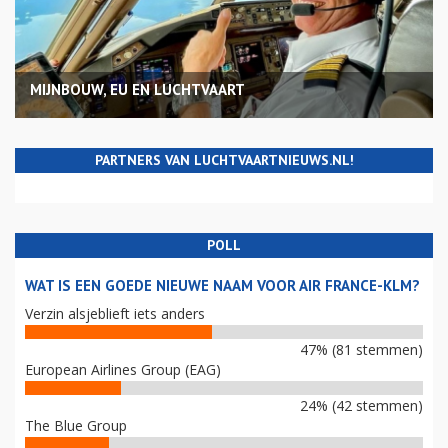
MIJNBOUW, EU EN LUCHTVAART
PARTNERS VAN LUCHTVAARTNIEUWS.NL!
POLL
WAT IS EEN GOEDE NIEUWE NAAM VOOR AIR FRANCE-KLM?
Verzin alsjeblieft iets anders
47% (81 stemmen)
European Airlines Group (EAG)
24% (42 stemmen)
The Blue Group