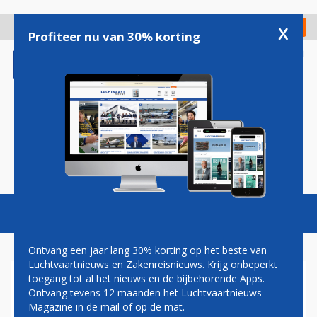
Overslaan
en
x
Digitaal Magazine
Registreer
Check in
naar
Profiteer nu van 30% korting
de
inhoud
gaan
Magazine
Podcasts
Vacatures
Toggl
naviga
Ontvang een jaar lang 30% korting op het beste van
Luchtvaartnieuws en Zakenreisnieuws. Krijg onbeperkt
toegang tot al het nieuws en de bijbehorende Apps.
KLM RONDT
Ontvang tevens 12 maanden het Luchtvaartnieuws
HERFINANCIERINGSRONDE AF
Magazine in de mail of op de mat.