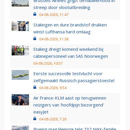
Brussels Airlines grijpt ternauwernood in:
streep door vlootuitbreiding
04-08-2026, 11:47
Stakingen en dure brandstof drukken
winst Lufthansa hard omlaag
04-08-2026, 11:38
Staking dreigt komend weekend bij
cabinepersoneel van SAS Noorwegen
04-08-2026, 10:57
Eerste succesvolle testvlucht voor
zelfgemaakt Russisch passagierstoestel
04-08-2026, 9:54
Air France-KLM aast op terugwinnen
reizigers van ‘hoofdpijn bezorgend’
easyJet
04-08-2026, 7:26
Boeing mag kleinste telg 737 MAX-familie