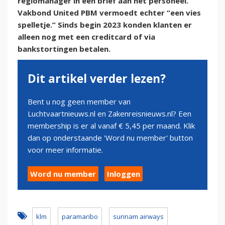
regiomanager in een brief aan het personeel.
Vakbond United PBM vermoedt echter “een vies
spelletje.” Sinds begin 2023 konden klanten er
alleen nog met een creditcard of via
bankstortingen betalen.
Dit artikel verder lezen?
Bent u nog geen member van
Luchtvaartnieuws.nl en Zakenreisnieuws.nl? Een
membership is er al vanaf € 5,45 per maand. Klik
dan op onderstaande 'Word nu member' button
voor meer informatie.
Word nu member
Inloggen
klm
paramaribo
surinam airways