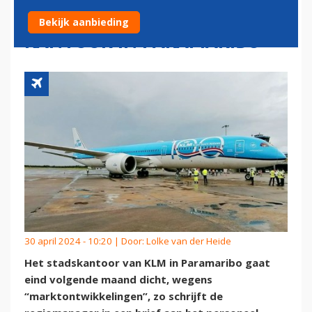
SPELLETJE' ROND SLUITING
Bekijk aanbieding
KANTOOR IN PARAMARIBO
30 april 2024 - 10:20 | Door:
Lolke van der Heide
Het stadskantoor van KLM in Paramaribo gaat
eind volgende maand dicht, wegens
“marktontwikkelingen”, zo schrijft de