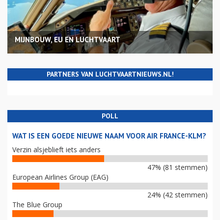
MIJNBOUW, EU EN LUCHTVAART
PARTNERS VAN LUCHTVAARTNIEUWS.NL!
POLL
WAT IS EEN GOEDE NIEUWE NAAM VOOR AIR FRANCE-KLM?
Verzin alsjeblieft iets anders
47% (81 stemmen)
European Airlines Group (EAG)
24% (42 stemmen)
The Blue Group