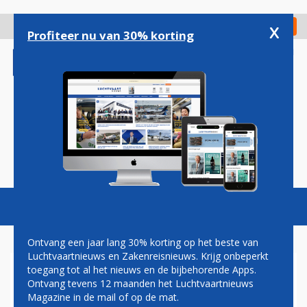
Overslaan
en
x
Digitaal Magazine
Registreer
Check in
naar
Profiteer nu van 30% korting
de
inhoud
gaan
Magazine
Podcasts
Vacatures
Toggl
naviga
Ontvang een jaar lang 30% korting op het beste van
Luchtvaartnieuws en Zakenreisnieuws. Krijg onbeperkt
toegang tot al het nieuws en de bijbehorende Apps.
KLM SPEELT VOLGENS
Ontvang tevens 12 maanden het Luchtvaartnieuws
VAKBOND 'EEN VIES
Magazine in de mail of op de mat.