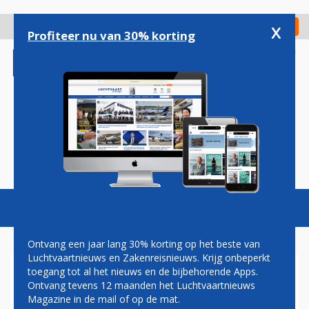
Overslaan
en
x
Digitaal Magazine
Registreer
Check in
naar
Profiteer nu van 30% korting
de
inhoud
gaan
Magazine
Podcasts
Vacatures
Toggl
naviga
Ontvang een jaar lang 30% korting op het beste van
Luchtvaartnieuws en Zakenreisnieuws. Krijg onbeperkt
toegang tot al het nieuws en de bijbehorende Apps.
LANDING OP HUDSON VAN
Ontvang tevens 12 maanden het Luchtvaartnieuws
CAPTAIN SULLY 15 JAAR
Magazine in de mail of op de mat.