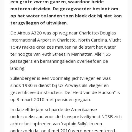
een grote zwerm ganzen, waardoor beide
motoren uitvielen. De gezagvoerder besloot om
op het water te landen toen bleek dat hij niet kon
terugvliegen of uitwijken.
De Airbus A320 was op weg naar Charlotte/Douglas
International Airport in Charlotte, North Carolina. Vlucht
1549 raakte circa zes minuten na de start het water
ter hoogte van 48th Street in Manhattan. Alle 155
passagiers en bemanningsleden overleefden de
landing.
Sullenberger is een voormalig jachtvlieger en was
sinds 1980 in dienst bij US Airways als vlieger en
gecertificeerd instructeur. De ‘Held van de Hudson” is
op 3 maart 2010 met pensioen gegaan.
In datzelfde jaar schaarde de Amerikaanse
onderzoeksraad voor de transportveiligheid NTSB zich
achter het optreden van ‘captain Sully’. In een
onderzoek dat op 4 mei 2010 werd gepresenteerd,