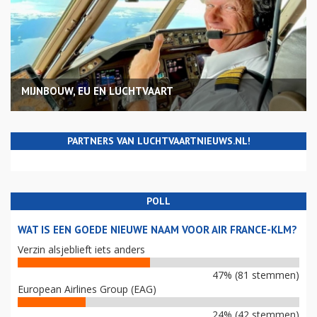
MIJNBOUW, EU EN LUCHTVAART
PARTNERS VAN LUCHTVAARTNIEUWS.NL!
POLL
WAT IS EEN GOEDE NIEUWE NAAM VOOR AIR FRANCE-KLM?
Verzin alsjeblieft iets anders
47% (81 stemmen)
European Airlines Group (EAG)
24% (42 stemmen)