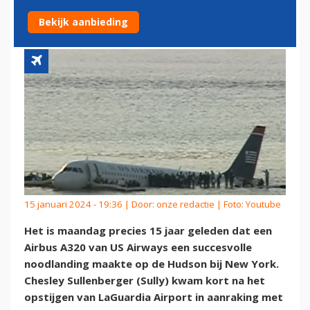
GELEDEN
Bekijk aanbieding
15 januari 2024 - 19:36 | Door:
onze redactie
| Foto: Youtube
Het is maandag precies 15 jaar geleden dat een
Airbus A320 van US Airways een succesvolle
noodlanding maakte op de Hudson bij New York.
Chesley Sullenberger (Sully) kwam kort na het
opstijgen van LaGuardia Airport in aanraking met