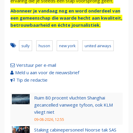
ervaring die je steeds een stap voorsprong geeft.
Abonneer je vandaag nog en word onderdeel van
een gemeenschap die waarde hecht aan kwaliteit,
betrouwbaarheid en échte journalistiek.
sully
huson
new york
united airways
Verstuur per e-mail
Meld u aan voor de nieuwsbrief
Tip de redactie
Ruim 80 procent vluchten Shanghai
gecancelled vanwege tyfoon, ook KLM
vliegt niet
09-08-2026, 12:55
Staking cabinepersoneel Noorse tak SAS