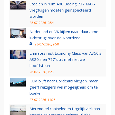
Stoelen in ruim 400 Boeing 737 MAX-
vliegtuigen moeten geïnspecteerd
worden
28-07-2026, 9:54
Nederland en VK kijken naar 'duurzame
luchtbrug' over de Noordzee
28-07-2026, 9:50
Emirates rust Economy Class van A350's,
A380's en 777's uit met nieuwe
hoofdsteun
28-07-2026, 7:25
KLM blijft naar Bordeaux vliegen, maar
geeft reizigers wel mogelijkheid om te
boeken
27-07-2026, 14:25
Merendeel cabineleden tegelijk ziek aan
boord van American Airlines-vlucht