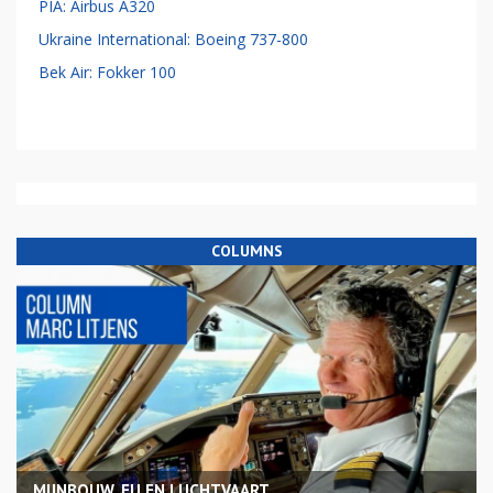
PIA: Airbus A320
Ukraine International: Boeing 737-800
Bek Air: Fokker 100
COLUMNS
MIJNBOUW, EU EN LUCHTVAART