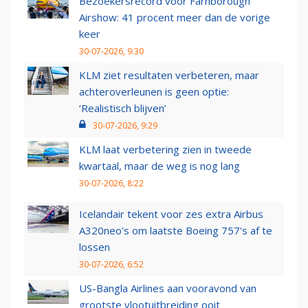
Bezoekersrecord voor Farnborough
Airshow: 41 procent meer dan de vorige
keer
30-07-2026, 9:30
KLM ziet resultaten verbeteren, maar
achteroverleunen is geen optie:
‘Realistisch blijven’
30-07-2026, 9:29
KLM laat verbetering zien in tweede
kwartaal, maar de weg is nog lang
30-07-2026, 8:22
Icelandair tekent voor zes extra Airbus
A320neo's om laatste Boeing 757's af te
lossen
30-07-2026, 6:52
US-Bangla Airlines aan vooravond van
grootste vlootuitbreiding ooit