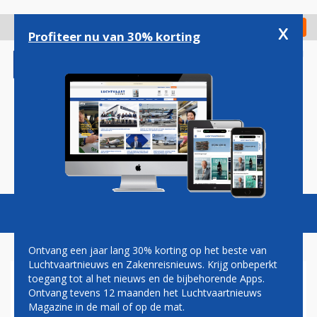
Overslaan
en
x
Digitaal Magazine
Registreer
Check in
naar
Profiteer nu van 30% korting
de
inhoud
gaan
Magazine
Podcasts
Vacatures
Toggl
naviga
Ontvang een jaar lang 30% korting op het beste van
Luchtvaartnieuws en Zakenreisnieuws. Krijg onbeperkt
toegang tot al het nieuws en de bijbehorende Apps.
LUCHTVAARTAUTORITEIT
Ontvang tevens 12 maanden het Luchtvaartnieuws
WIL ONDERZOEK ALLE
Magazine in de mail of op de mat.