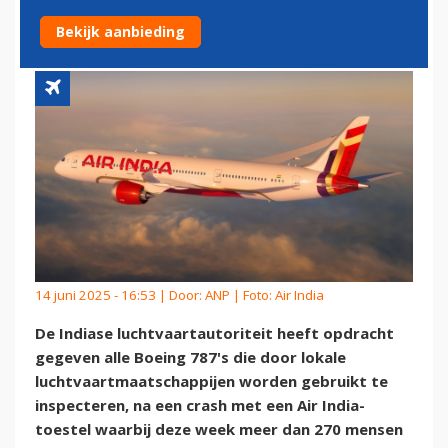
INDIASE 787'S NA CRASH
Bekijk aanbieding
14 juni 2025 - 16:53 | Door:
ANP
| Foto: Air India
De Indiase luchtvaartautoriteit heeft opdracht
gegeven alle Boeing 787's die door lokale
luchtvaartmaatschappijen worden gebruikt te
inspecteren, na een crash met een Air India-
toestel waarbij deze week meer dan 270 mensen