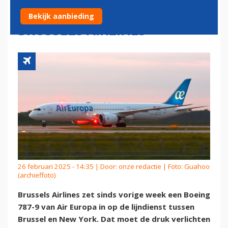
EUROPA, DOET TEST BIJ
Bekijk aanbieding
BRUSSELS AIRLINES'
26 februari 2025 - 14:35 | Door:
onze redactie
| Foto: Guahoo
(archieffoto)
Brussels Airlines zet sinds vorige week een Boeing
787-9 van Air Europa in op de lijndienst tussen
Brussel en New York. Dat moet de druk verlichten