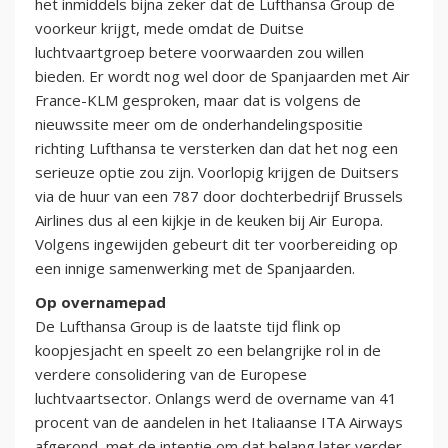
het inmiddels bijna zeker dat de Lufthansa Group de
voorkeur krijgt, mede omdat de Duitse
luchtvaartgroep betere voorwaarden zou willen
bieden. Er wordt nog wel door de Spanjaarden met Air
France-KLM gesproken, maar dat is volgens de
nieuwssite meer om de onderhandelingspositie
richting Lufthansa te versterken dan dat het nog een
serieuze optie zou zijn. Voorlopig krijgen de Duitsers
via de huur van een 787 door dochterbedrijf Brussels
Airlines dus al een kijkje in de keuken bij Air Europa.
Volgens ingewijden gebeurt dit ter voorbereiding op
een innige samenwerking met de Spanjaarden.
Op overnamepad
De Lufthansa Group is de laatste tijd flink op
koopjesjacht en speelt zo een belangrijke rol in de
verdere consolidering van de Europese
luchtvaartsector. Onlangs werd de overname van 41
procent van de aandelen in het Italiaanse ITA Airways
afgerond, met de intentie om dat belang later verder