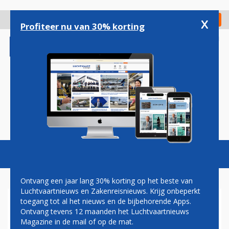
Overslaan
en
x
Digitaal Magazine
Registreer
Check in
naar
Profiteer nu van 30% korting
de
inhoud
gaan
Magazine
Podcasts
Vacatures
Toggl
naviga
Ontvang een jaar lang 30% korting op het beste van
Luchtvaartnieuws en Zakenreisnieuws. Krijg onbeperkt
toegang tot al het nieuws en de bijbehorende Apps.
'LUFTHANSA DICHT BIJ
Ontvang tevens 12 maanden het Luchtvaartnieuws
NEMEN VAN BELANG IN AIR
Magazine in de mail of op de mat.