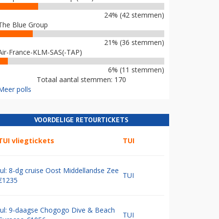
24% (42 stemmen)
The Blue Group
21% (36 stemmen)
Air-France-KLM-SAS(-TAP)
6% (11 stemmen)
Totaal aantal stemmen: 170
Meer polls
VOORDELIGE RETOURTICKETS
TUI vliegtickets
TUI
Jul: 8-dg cruise Oost Middellandse Zee
TUI
€1235
Jul: 9-daagse Chogogo Dive & Beach
TUI