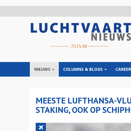
Overslaan
en
naar
de
inhoud
gaan
NIEUWS
COLUMNS & BLOGS
CAREER
MEESTE LUFTHANSA-VL
STAKING, OOK OP SCHIP