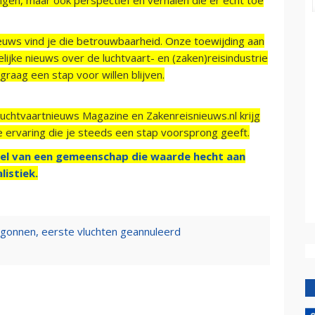
ieuws vind je die betrouwbaarheid. Onze toewijding aan
ijke nieuws over de luchtvaart- en (zaken)reisindustrie
raag een stap voor willen blijven.
Luchtvaartnieuws Magazine en Zakenreisnieuws.nl krijg
e ervaring die je steeds een stap voorsprong geeft.
el van een gemeenschap die waarde hecht aan
listiek.
egonnen, eerste vluchten geannuleerd