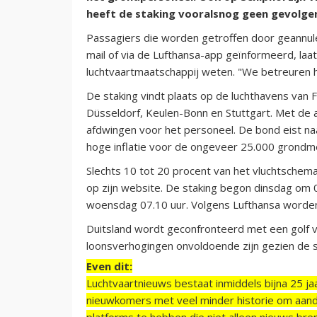
heeft de staking vooralsnog geen gevolge
Passagiers die worden getroffen door geannule
mail of via de Lufthansa-app geïnformeerd, la
luchtvaartmaatschappij weten. "We betreuren 
De staking vindt plaats op de luchthavens van 
Düsseldorf, Keulen-Bonn en Stuttgart. Met de 
afdwingen voor het personeel. De bond eist n
hoge inflatie voor de ongeveer 25.000 grondm
Slechts 10 tot 20 procent van het vluchtschem
op zijn website. De staking begon dinsdag om 
woensdag 07.10 uur. Volgens Lufthansa worden
Duitsland wordt geconfronteerd met een golf
loonsverhogingen onvoldoende zijn gezien de st
Even dit:
Luchtvaartnieuws bestaat inmiddels bijna 25 jaa
nieuwkomers met veel minder historie om aand
platforms te hebben die niet alleen nieuws bre