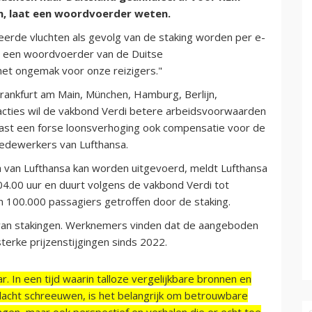
n, laat een woordvoerder weten.
erde vluchten als gevolg van de staking worden per e-
at een woordvoerder van de Duitse
het ongemak voor onze reizigers."
Frankfurt am Main, München, Hamburg, Berlijn,
acties wil de vakbond Verdi betere arbeidsvoorwaarden
aast een forse loonsverhoging ook compensatie voor de
edewerkers van Lufthansa.
a van Lufthansa kan worden uitgevoerd, meldt Lufthansa
04.00 uur en duurt volgens de vakbond Verdi tot
 100.000 passagiers getroffen door de staking.
 van stakingen. Werknemers vinden dat de aangeboden
erke prijzenstijgingen sinds 2022.
r. In een tijd waarin talloze vergelijkbare bronnen en
acht schreeuwen, is het belangrijk om betrouwbare
ngen, maar ook perspectief en verhalen die er echt toe