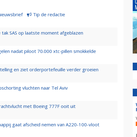
nieuwsbrief
Tip de redactie
 tak SAS op laatste moment afgeblazen
elen nadat piloot 70.000 xtc-pillen smokkelde
elling en ziet orderportefeuille verder groeien
chorting vluchten naar Tel Aviv
vrachtvlucht met Boeing 777F ooit uit
happij gaat afscheid nemen van A220-100-vloot