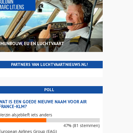
MIJNBOUW, EU EN LUCHTVAART
PARTNERS VAN LUCHTVAARTNIEUWS.NL!
POLL
WAT IS EEN GOEDE NIEUWE NAAM VOOR AIR
FRANCE-KLM?
Verzin alsjeblieft iets anders
47% (81 stemmen)
European Airlines Group (EAG)