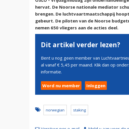
OSLO - Vrijdagmiddag zijn onderhandelinge
hervat. De Noorse nationale mediator schui
brengen. De luchtvaartmaatschappij hoopt 
gebeurt. De piloten van de Noorse budgetm
nemen 650 vliegers aan de acties deel.
Dit artikel verder lezen?
Bent u nog geen member van Luchtvaartnieu
al vanaf € 5,45 per maand. Klik dan op ond
informatie.
Word nu member
Inloggen
norwegian
staking
Verstuur per e-mail
Meld u aan voor de 