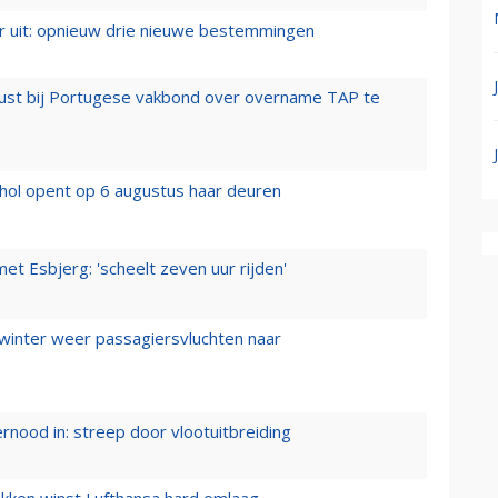
er uit: opnieuw drie nieuwe bestemmingen
rust bij Portugese vakbond over overname TAP te
hol opent op 6 augustus haar deuren
t Esbjerg: 'scheelt zeven uur rijden'
 winter weer passagiersvluchten naar
ernood in: streep door vlootuitbreiding
ukken winst Lufthansa hard omlaag