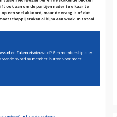
n tussen Norwegian Air en de stakende piloten
ft ook aan om de partijen nader te elkaar te
op een snel akkoord, maar de vraag is of dat
aatschappij staken al bijna een week. In totaal
ws.nl en Zakenreisnieuws.nl? Een membership is er
erstaande 'Word nu member' button voor meer
nieuwsbrief
Tip de redactie