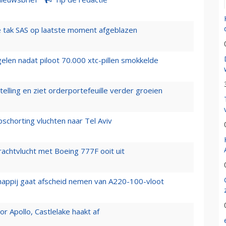
 tak SAS op laatste moment afgeblazen
elen nadat piloot 70.000 xtc-pillen smokkelde
elling en ziet orderportefeuille verder groeien
chorting vluchten naar Tel Aviv
vrachtvlucht met Boeing 777F ooit uit
happij gaat afscheid nemen van A220-100-vloot
 Apollo, Castlelake haakt af