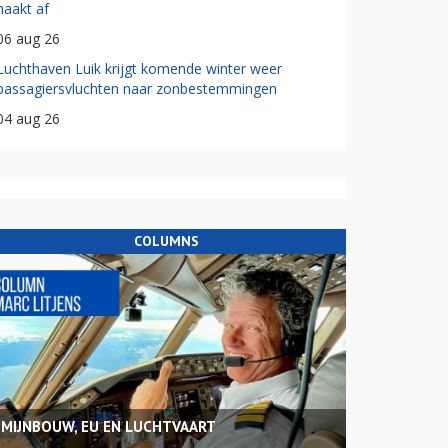
haakt af
06 aug 26
Luchthaven Luik krijgt komende winter weer
passagiersvluchten naar zonbestemmingen
04 aug 26
COLUMNS
MIJNBOUW, EU EN LUCHTVAART