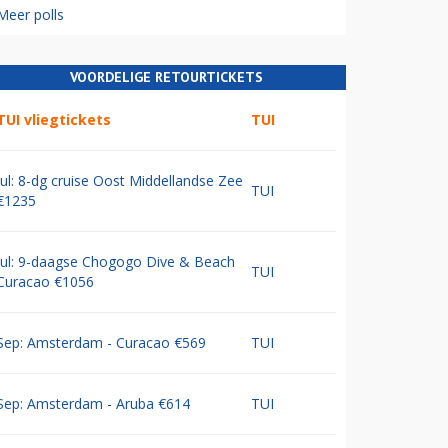
Meer polls
VOORDELIGE RETOURTICKETS
TUI vliegtickets
TUI
Jul: 8-dg cruise Oost Middellandse Zee
TUI
€1235
Jul: 9-daagse Chogogo Dive & Beach
TUI
Curacao €1056
Sep: Amsterdam - Curacao €569
TUI
Sep: Amsterdam - Aruba €614
TUI