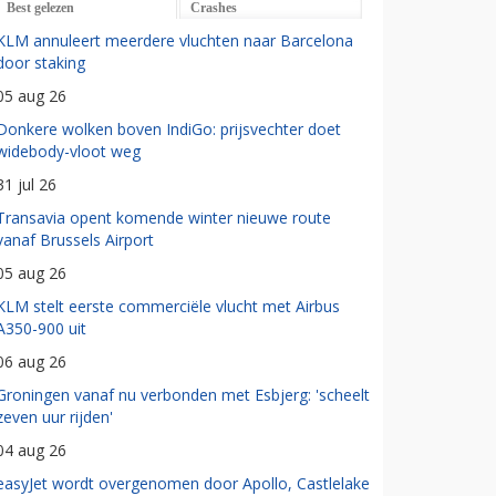
Best gelezen
Crashes
KLM annuleert meerdere vluchten naar Barcelona
door staking
05 aug 26
Donkere wolken boven IndiGo: prijsvechter doet
widebody-vloot weg
31 jul 26
Transavia opent komende winter nieuwe route
vanaf Brussels Airport
05 aug 26
KLM stelt eerste commerciële vlucht met Airbus
A350-900 uit
06 aug 26
Groningen vanaf nu verbonden met Esbjerg: 'scheelt
zeven uur rijden'
04 aug 26
easyJet wordt overgenomen door Apollo, Castlelake