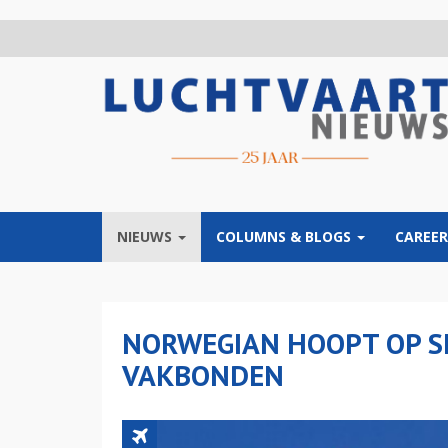
Overslaan
en
naar
de
inhoud
gaan
NIEUWS
COLUMNS & BLOGS
CAREER
NORWEGIAN HOOPT OP S
VAKBONDEN