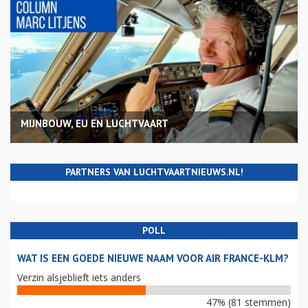
MIJNBOUW, EU EN LUCHTVAART
PARTNERS VAN LUCHTVAARTNIEUWS.NL!
POLL
WAT IS EEN GOEDE NIEUWE NAAM VOOR AIR FRANCE-KLM?
Verzin alsjeblieft iets anders
47% (81 stemmen)