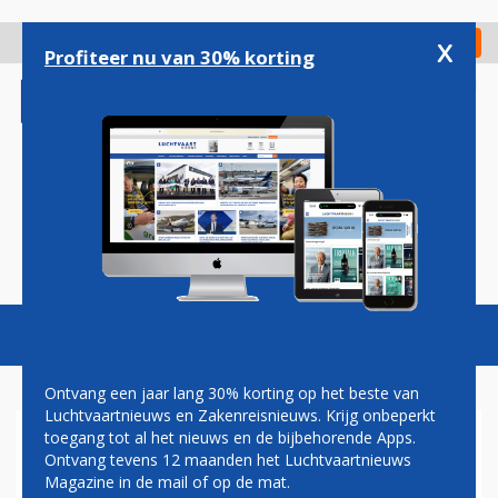
Overslaan
en
x
Digitaal Magazine
Registreer
Check in
naar
Profiteer nu van 30% korting
de
inhoud
gaan
Magazine
Podcasts
Vacatures
Toggl
naviga
Ontvang een jaar lang 30% korting op het beste van
Luchtvaartnieuws en Zakenreisnieuws. Krijg onbeperkt
toegang tot al het nieuws en de bijbehorende Apps.
OMAN AIR STOPT TIJDELIJK
Ontvang tevens 12 maanden het Luchtvaartnieuws
ALLE VLUCHTEN NAAR
Magazine in de mail of op de mat.