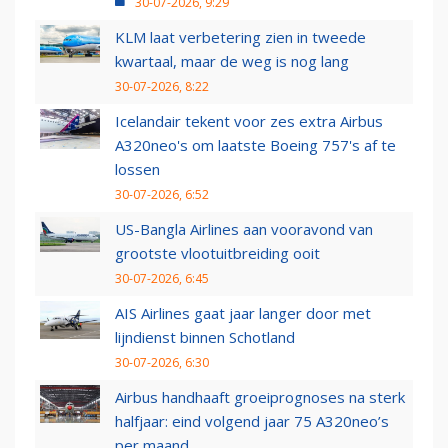
30-07-2026, 9:29
KLM laat verbetering zien in tweede
kwartaal, maar de weg is nog lang
30-07-2026, 8:22
Icelandair tekent voor zes extra Airbus
A320neo's om laatste Boeing 757's af te
lossen
30-07-2026, 6:52
US-Bangla Airlines aan vooravond van
grootste vlootuitbreiding ooit
30-07-2026, 6:45
AIS Airlines gaat jaar langer door met
lijndienst binnen Schotland
30-07-2026, 6:30
Airbus handhaaft groeiprognoses na sterk
halfjaar: eind volgend jaar 75 A320neo’s
per maand