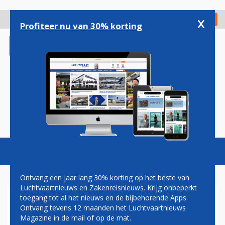
Overslaan
en
x
Digitaal Magazine
Registreer
Check in
naar
Profiteer nu van 30% korting
de
inhoud
gaan
Magazine
Podcasts
Vacatures
Toggl
naviga
Ontvang een jaar lang 30% korting op het beste van
Luchtvaartnieuws en Zakenreisnieuws. Krijg onbeperkt
toegang tot al het nieuws en de bijbehorende Apps.
OOK UNITED AIRLINES VINDT
Ontvang tevens 12 maanden het Luchtvaartnieuws
LOSSE BOUTEN IN BOEING-
Magazine in de mail of op de mat.