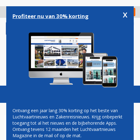
Overslaan
en
x
Digitaal Magazine
Registreer
Check in
naar
Profiteer nu van 30% korting
de
inhoud
gaan
Magazine
Podcasts
Vacatures
Toggl
naviga
Ontvang een jaar lang 30% korting op het beste van
Luchtvaartnieuws en Zakenreisnieuws. Krijg onbeperkt
toegang tot al het nieuws en de bijbehorende Apps.
PADDOGEBRUIKENDE PILOOT
Ontvang tevens 12 maanden het Luchtvaartnieuws
DIE VLIEGTUIG WILDE LATEN
Magazine in de mail of op de mat.