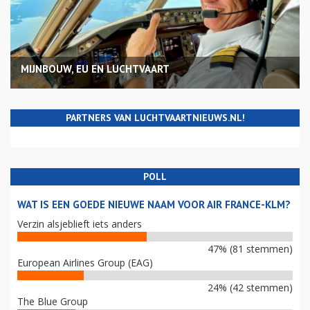
MIJNBOUW, EU EN LUCHTVAART
PARTNERS VAN LUCHTVAARTNIEUWS.NL!
POLL
WAT IS EEN GOEDE NIEUWE NAAM VOOR AIR FRANCE-KLM?
Verzin alsjeblieft iets anders
47% (81 stemmen)
European Airlines Group (EAG)
24% (42 stemmen)
The Blue Group