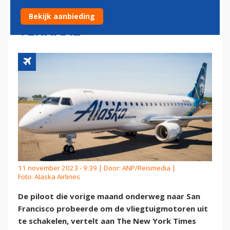
CRASHEN VERTELT ZIJN
Bekijk aanbieding
VERHAAL
11 november 2023 - 9:39 | Door:
ANP/Reismedia
|
Foto: Alaska Airlines
De piloot die vorige maand onderweg naar San
Francisco probeerde om de vliegtuigmotoren uit
te schakelen, vertelt aan The New York Times