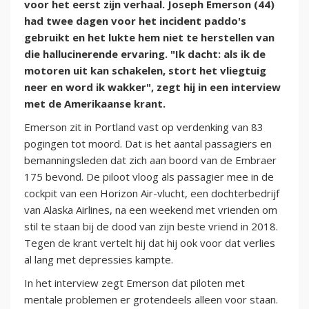
voor het eerst zijn verhaal. Joseph Emerson (44)
had twee dagen voor het incident paddo's
gebruikt en het lukte hem niet te herstellen van
die hallucinerende ervaring. "Ik dacht: als ik de
motoren uit kan schakelen, stort het vliegtuig
neer en word ik wakker", zegt hij in een interview
met de Amerikaanse krant.
Emerson zit in Portland vast op verdenking van 83
pogingen tot moord. Dat is het aantal passagiers en
bemanningsleden dat zich aan boord van de Embraer
175 bevond. De piloot vloog als passagier mee in de
cockpit van een Horizon Air-vlucht, een dochterbedrijf
van Alaska Airlines, na een weekend met vrienden om
stil te staan bij de dood van zijn beste vriend in 2018.
Tegen de krant vertelt hij dat hij ook voor dat verlies
al lang met depressies kampte.
In het interview zegt Emerson dat piloten met
mentale problemen er grotendeels alleen voor staan.