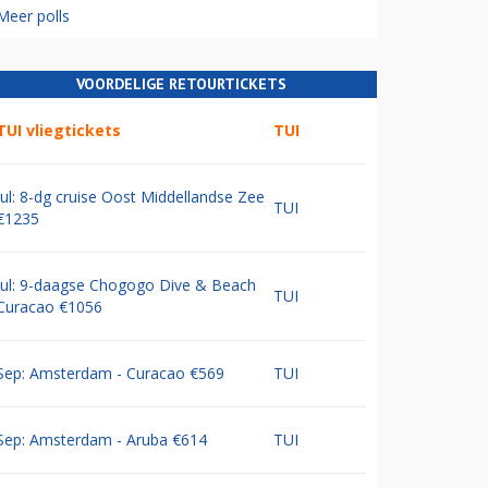
Meer polls
VOORDELIGE RETOURTICKETS
TUI vliegtickets
TUI
Jul: 8-dg cruise Oost Middellandse Zee
TUI
€1235
Jul: 9-daagse Chogogo Dive & Beach
TUI
Curacao €1056
Sep: Amsterdam - Curacao €569
TUI
Sep: Amsterdam - Aruba €614
TUI