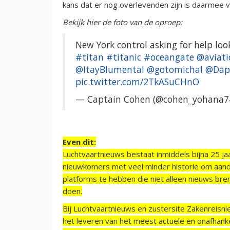
kans dat er nog overlevenden zijn is daarmee
Bekijk hier de foto van de oproep:
New York control asking for help lo
#titan
#titanic
#oceangate
@aviati
@ItayBlumental
@gotomichal
@Dap
pic.twitter.com/2TkASuCHnO
— Captain Cohen (@cohen_yohana7
Even dit:
Luchtvaartnieuws bestaat inmiddels bijna 25 jaa
nieuwkomers met veel minder historie om aand
platforms te hebben die niet alleen nieuws bre
doen.
Bij Luchtvaartnieuws en zustersite Zakenreisn
het leveren van het meest actuele en onafhankel