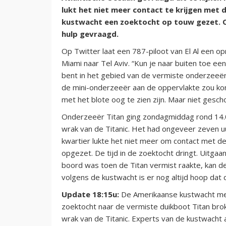
lukt het niet meer contact te krijgen met
kustwacht een zoektocht op touw gezet. 
hulp gevraagd.
Op Twitter laat een 787-piloot van El Al een op
Miami naar Tel Aviv. “Kun je naar buiten toe e
bent in het gebied van de vermiste onderzeeër."
de mini-onderzeeër aan de oppervlakte zou kom
met het blote oog te zien zijn. Maar niet geschote
Onderzeeër Titan ging zondagmiddag rond 14.0
wrak van de Titanic. Het had ongeveer zeven u
kwartier lukte het niet meer om contact met 
opgezet. De tijd in de zoektocht dringt. Uitga
boord was toen de Titan vermist raakte, kan d
volgens de kustwacht is er nog altijd hoop da
Update 18:15u:
De Amerikaanse kustwacht mel
zoektocht naar de vermiste duikboot Titan bro
wrak van de Titanic. Experts van de kustwacht