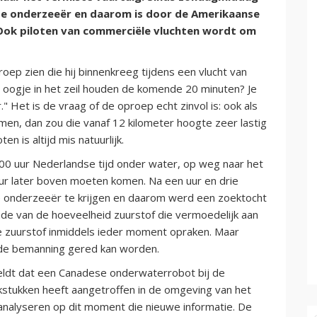
 de onderzeeër en daarom is door de Amerikaanse
Ook piloten van commerciële vluchten wordt om
roep zien die hij binnenkreeg tijdens een vlucht van
en oogje in het zeil houden de komende 20 minuten? Je
 Het is de vraag of de oproep echt zinvol is: ook als
en, dan zou die vanaf 12 kilometer hoogte zeer lastig
n is altijd mis natuurlijk.
0 uur Nederlandse tijd onder water, op weg naar het
ur later boven moeten komen. Na een uur en drie
de onderzeeër te krijgen en daarom werd een zoektocht
ande van de hoeveelheid zuurstof die vermoedelijk aan
e zuurstof inmiddels ieder moment opraken. Maar
t de bemanning gered kan worden.
dt dat een Canadese onderwaterrobot bij de
kstukken heeft aangetroffen in de omgeving van het
 analyseren op dit moment die nieuwe informatie. De