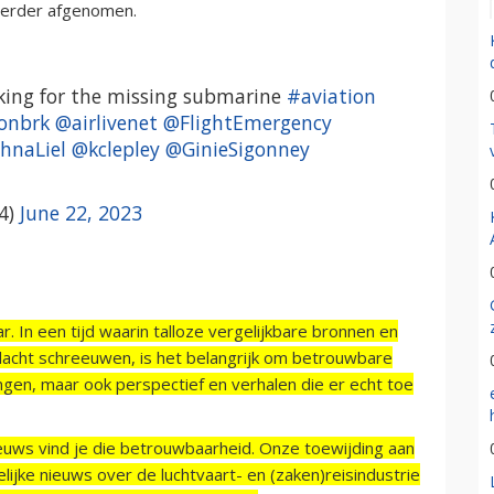
 verder afgenomen.
oking for the missing submarine
#aviation
onbrk
@airlivenet
@FlightEmergency
hnaLiel
@kclepley
@GinieSigonney
4)
June 22, 2023
r. In een tijd waarin talloze vergelijkbare bronnen en
acht schreeuwen, is het belangrijk om betrouwbare
ngen, maar ook perspectief en verhalen die er echt toe
ieuws vind je die betrouwbaarheid. Onze toewijding aan
ijke nieuws over de luchtvaart- en (zaken)reisindustrie