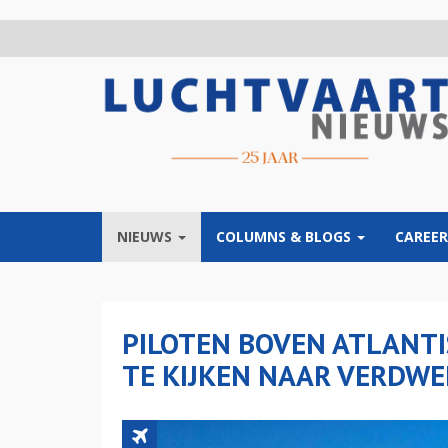
Overslaan
en
naar
de
inhoud
gaan
NIEUWS
COLUMNS & BLOGS
CAREER
PILOTEN BOVEN ATLANTI
TE KIJKEN NAAR VERDW