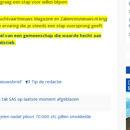
raag een stap voor willen blijven.
Luchtvaartnieuws Magazine en Zakenreisnieuws.nl krijg
e ervaring die je steeds een stap voorsprong geeft.
el van een gemeenschap die waarde hecht aan
listiek.
nieuwsbrief
Tip de redactie
 tak SAS op laatste moment afgeblazen
elen nadat piloot 70.000 xtc-pillen smokkelde