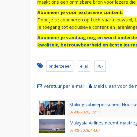
maakt ons een onmisbare bron voor lezers die g
Abonneer je voor exclusieve content:
Door je te abonneren op Luchtvaartnieuws.nl, 
je toegang tot exclusieve content en jarenlang
Abonneer je vandaag nog en word onderde
kwaliteit, betrouwbaarheid en échte journa
onderzeeër
el al
787
Verstuur per e-mail
Meld u aan voor de 
Staking cabinepersoneel Noorse
07-08-2026, 15:11
Malaysia Airlines neemt maatreg
07-08-2026, 14:07