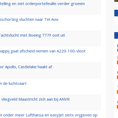
elling en ziet orderportefeuille verder groeien
chorting vluchten naar Tel Aviv
vrachtvlucht met Boeing 777F ooit uit
happij gaat afscheid nemen van A220-100-vloot
 Apollo, Castlelake haakt af
n de luchtvaart
t vliegveld Maastricht zich aan bij ANVR
t onder meer Lufthansa en easyJet slots vrijgeven op