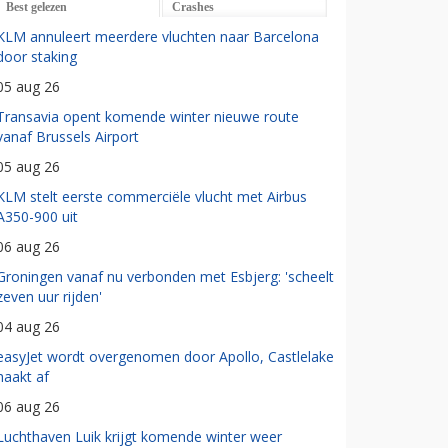
Best gelezen
Crashes
KLM annuleert meerdere vluchten naar Barcelona
door staking
05 aug 26
Transavia opent komende winter nieuwe route
vanaf Brussels Airport
05 aug 26
KLM stelt eerste commerciële vlucht met Airbus
A350-900 uit
06 aug 26
Groningen vanaf nu verbonden met Esbjerg: 'scheelt
zeven uur rijden'
04 aug 26
easyJet wordt overgenomen door Apollo, Castlelake
haakt af
06 aug 26
Luchthaven Luik krijgt komende winter weer