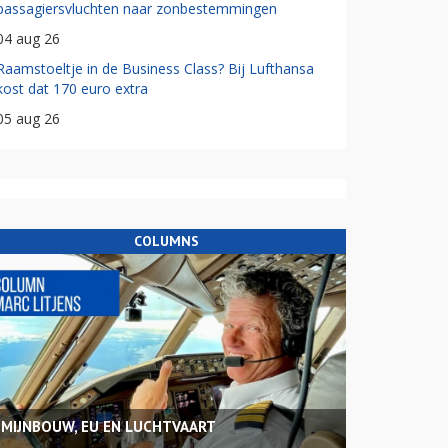
passagiersvluchten naar zonbestemmingen
04 aug 26
Raamstoeltje in de Business Class? Bij Lufthansa
kost dat 170 euro extra
05 aug 26
COLUMNS
MIJNBOUW, EU EN LUCHTVAART