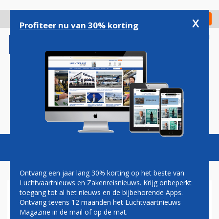
Overslaan
en
x
Digitaal Magazine
Registreer
Check in
naar
Profiteer nu van 30% korting
de
inhoud
gaan
Magazine
Podcasts
Vacatures
Toggl
naviga
Ontvang een jaar lang 30% korting op het beste van
Luchtvaartnieuws en Zakenreisnieuws. Krijg onbeperkt
toegang tot al het nieuws en de bijbehorende Apps.
PRIJSVECHTER AIRASIA
Ontvang tevens 12 maanden het Luchtvaartnieuws
HOOPT OP BETERE TIJDEN NA
Magazine in de mail of op de mat.