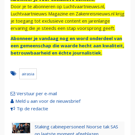
Door je te abonneren op Luchtvaartnieuws.nl,
Luchtvaartnieuws Magazine en Zakenreisnieuws.nl krijg
je toegang tot exclusieve content en jarenlange
ervaring die je steeds een stap voorsprong geeft.
Abonneer je vandaag nog en word onderdeel van
een gemeenschap die waarde hecht aan kwaliteit,
betrouwbaarheid en échte journalistiek.
airasia
Verstuur per e-mail
Meld u aan voor de nieuwsbrief
Tip de redactie
Staking cabinepersoneel Noorse tak SAS
op laatste moment afgeblazen