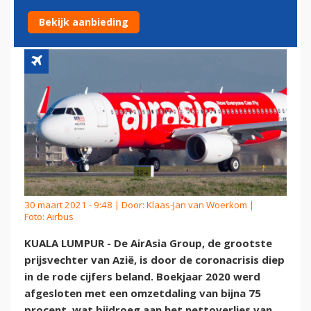
RECORDVERLIES IN 2020
Bekijk aanbieding
30 maart 2021 - 9:48 | Door:
Klaas-Jan van Woerkom
|
Foto: Airbus
KUALA LUMPUR - De AirAsia Group, de grootste
prijsvechter van Azië, is door de coronacrisis diep
in de rode cijfers beland. Boekjaar 2020 werd
afgesloten met een omzetdaling van bijna 75
procent, wat bijdroeg aan het nettoverlies van