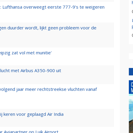
er: Lufthansa overweegt eerste 777-9’s te weigeren
iegen duurder wordt, lijkt geen probleem voor de
ipzig zat vol met munitie'
lucht met Airbus A350-900 uit
 volgend jaar meer rechtstreekse vluchten vanaf
j keren voor geplaagd Air India
r Aviapartner op Luik Airport