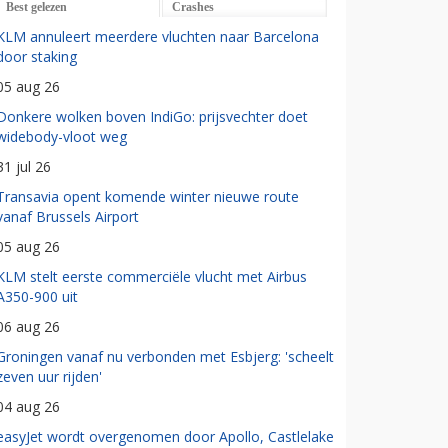
Best gelezen
Crashes
KLM annuleert meerdere vluchten naar Barcelona
door staking
05 aug 26
Donkere wolken boven IndiGo: prijsvechter doet
widebody-vloot weg
31 jul 26
Transavia opent komende winter nieuwe route
vanaf Brussels Airport
05 aug 26
KLM stelt eerste commerciële vlucht met Airbus
A350-900 uit
06 aug 26
Groningen vanaf nu verbonden met Esbjerg: 'scheelt
zeven uur rijden'
04 aug 26
easyJet wordt overgenomen door Apollo, Castlelake