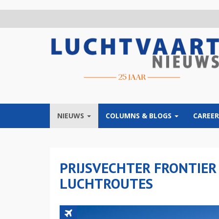
Overslaan
en
naar
de
inhoud
gaan
NIEUWS
COLUMNS & BLOGS
CAREER
PRIJSVECHTER FRONTIER 
LUCHTROUTES