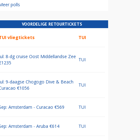
Meer polls
VOORDELIGE RETOURTICKETS
TUI vliegtickets
TUI
Jul: 8-dg cruise Oost Middellandse Zee
TUI
€1235
Jul: 9-daagse Chogogo Dive & Beach
TUI
Curacao €1056
Sep: Amsterdam - Curacao €569
TUI
Sep: Amsterdam - Aruba €614
TUI