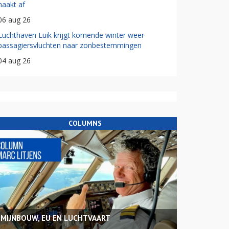
haakt af
06 aug 26
Luchthaven Luik krijgt komende winter weer
passagiersvluchten naar zonbestemmingen
04 aug 26
COLUMNS
MIJNBOUW, EU EN LUCHTVAART