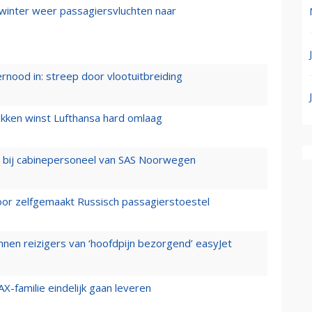
 winter weer passagiersvluchten naar
ernood in: streep door vlootuitbreiding
ukken winst Lufthansa hard omlaag
 bij cabinepersoneel van SAS Noorwegen
voor zelfgemaakt Russisch passagierstoestel
nen reizigers van ‘hoofdpijn bezorgend’ easyJet
X-familie eindelijk gaan leveren