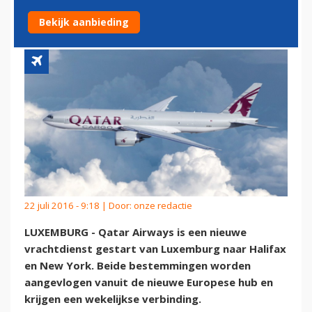
HALIFAX EN NEW YORK
Bekijk aanbieding
22 juli 2016 - 9:18 | Door:
onze redactie
LUXEMBURG - Qatar Airways is een nieuwe
vrachtdienst gestart van Luxemburg naar Halifax
en New York. Beide bestemmingen worden
aangevlogen vanuit de nieuwe Europese hub en
krijgen een wekelijkse verbinding.