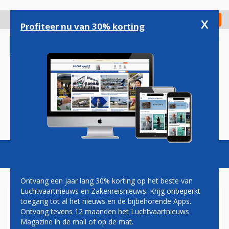
Overslaan
en
x
Digitaal Magazine
Registreer
Check in
naar
Profiteer nu van 30% korting
de
inhoud
gaan
Magazine
Podcasts
Vacatures
Toggl
naviga
Ontvang een jaar lang 30% korting op het beste van
Luchtvaartnieuws en Zakenreisnieuws. Krijg onbeperkt
toegang tot al het nieuws en de bijbehorende Apps.
QATAR AIRWAYS START
Ontvang tevens 12 maanden het Luchtvaartnieuws
VRACHTDIENST NAAR
Magazine in de mail of op de mat.