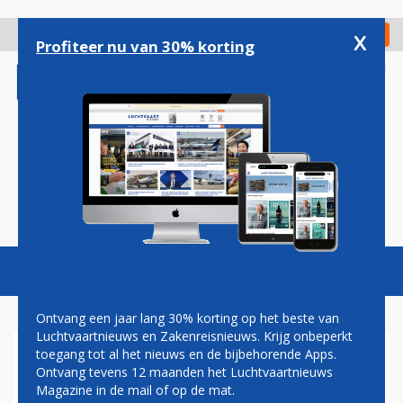
Overslaan
en
x
Digitaal Magazine
Registreer
Check in
naar
Profiteer nu van 30% korting
de
inhoud
gaan
Magazine
Podcasts
Vacatures
Toggl
naviga
Ontvang een jaar lang 30% korting op het beste van
Luchtvaartnieuws en Zakenreisnieuws. Krijg onbeperkt
toegang tot al het nieuws en de bijbehorende Apps.
RWANDAIR VOEGT TWEE
Ontvang tevens 12 maanden het Luchtvaartnieuws
A330NEO’S AAN DE VLOOT
Magazine in de mail of op de mat.