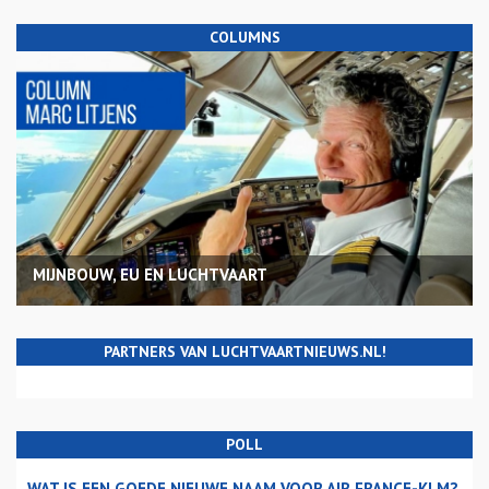
COLUMNS
MIJNBOUW, EU EN LUCHTVAART
PARTNERS VAN LUCHTVAARTNIEUWS.NL!
POLL
WAT IS EEN GOEDE NIEUWE NAAM VOOR AIR FRANCE-KLM?