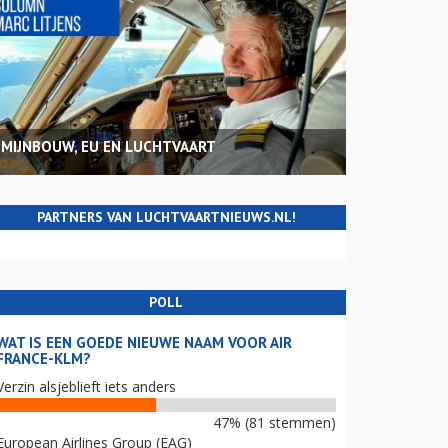
MIJNBOUW, EU EN LUCHTVAART
PARTNERS VAN LUCHTVAARTNIEUWS.NL!
POLL
WAT IS EEN GOEDE NIEUWE NAAM VOOR AIR
FRANCE-KLM?
Verzin alsjeblieft iets anders
47% (81 stemmen)
European Airlines Group (EAG)