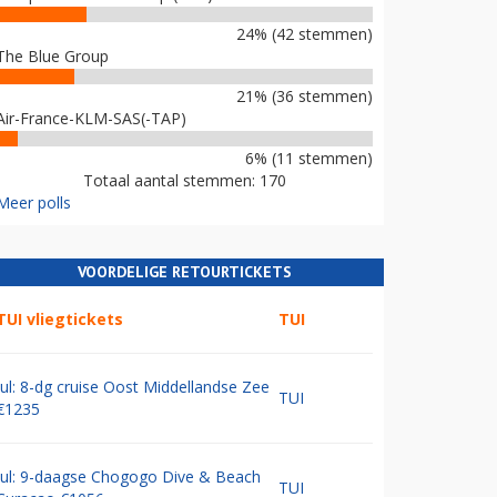
24% (42 stemmen)
The Blue Group
21% (36 stemmen)
Air-France-KLM-SAS(-TAP)
6% (11 stemmen)
Totaal aantal stemmen: 170
Meer polls
VOORDELIGE RETOURTICKETS
TUI vliegtickets
TUI
Jul: 8-dg cruise Oost Middellandse Zee
TUI
€1235
Jul: 9-daagse Chogogo Dive & Beach
TUI