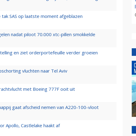
 tak SAS op laatste moment afgeblazen
elen nadat piloot 70.000 xtc-pillen smokkelde
elling en ziet orderportefeuille verder groeien
chorting vluchten naar Tel Aviv
vrachtvlucht met Boeing 777F ooit uit
happij gaat afscheid nemen van A220-100-vloot
 Apollo, Castlelake haakt af