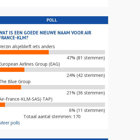
POLL
WAT IS EEN GOEDE NIEUWE NAAM VOOR AIR
FRANCE-KLM?
Verzin alsjeblieft iets anders
47% (81 stemmen)
European Airlines Group (EAG)
24% (42 stemmen)
The Blue Group
21% (36 stemmen)
Air-France-KLM-SAS(-TAP)
6% (11 stemmen)
Totaal aantal stemmen: 170
Meer polls