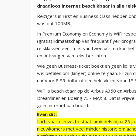
draadloos internet beschikbaar in alle reis
Reizigers in First en Business Class hebben onb
was dat 100MB.
In Premium Economy en Economy is WiFi respect
(gratis) lidmaatschap van frequent flyer-prog
reisklassen een limiet van twee uur, en kon he
en ontvangen van tekstberichten.
Wie geen Business-ticket boekt en geen lid is v
wel betalen om (langer) online te gaan. Er zijn 
uur voor 8,99 dollar of een hele vlucht voor 15,
WiFi is beschikbaar op de Airbus A350 en Air
Dreamliner en Boeing 737 MAX 8. Dat is vrijwe
geen internet aan boord.
Even dit:
Luchtvaartnieuws bestaat inmiddels bijna 25 jaa
nieuwkomers met veel minder historie om aand
platforms te hebben die niet alleen nieuws bre