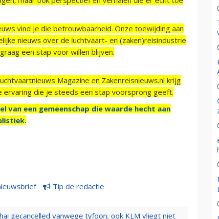
ieuws vind je die betrouwbaarheid. Onze toewijding aan
ijke nieuws over de luchtvaart- en (zaken)reisindustrie
raag een stap voor willen blijven.
Luchtvaartnieuws Magazine en Zakenreisnieuws.nl krijg
e ervaring die je steeds een stap voorsprong geeft.
el van een gemeenschap die waarde hecht aan
listiek.
nieuwsbrief
Tip de redactie
hai gecancelled vanwege tyfoon, ook KLM vliegt niet