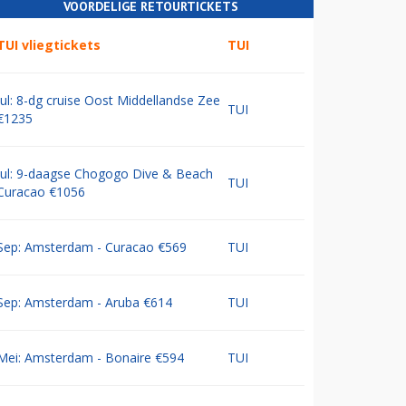
VOORDELIGE RETOURTICKETS
TUI vliegtickets
TUI
Jul: 8-dg cruise Oost Middellandse Zee
TUI
€1235
Jul: 9-daagse Chogogo Dive & Beach
TUI
Curacao €1056
Sep: Amsterdam - Curacao €569
TUI
Sep: Amsterdam - Aruba €614
TUI
Mei: Amsterdam - Bonaire €594
TUI