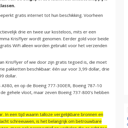
klassen.
eperkt gratis internet tot hun beschikking. Voorheen
ievelijk drie en twee uur kosteloos, mits er een
ramma KrisFlyer wordt genomen. Eerder gold voor beide
t gratis WiFi alleen worden gebruikt voor het verzenden
an KrisFlyer of wie door zijn gratis tegoed is, die moet
drie pakketten beschikbaar: één uur voor 3,99 dollar, drie
99 dollar.
bus A380, en op de Boeing 777-300ER, Boeing 787-10
l de gehele vloot, maar zeven Boeing 737-800’s hebben
r. In een tijd waarin talloze vergelijkbare bronnen en
acht schreeuwen, is het belangrijk om betrouwbare
ngen, maar ook perspectief en verhalen die er echt toe