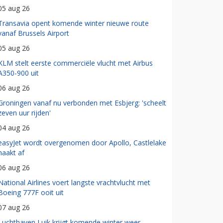
05 aug 26
Transavia opent komende winter nieuwe route
vanaf Brussels Airport
05 aug 26
KLM stelt eerste commerciële vlucht met Airbus
A350-900 uit
06 aug 26
Groningen vanaf nu verbonden met Esbjerg: 'scheelt
zeven uur rijden'
04 aug 26
easyJet wordt overgenomen door Apollo, Castlelake
haakt af
06 aug 26
National Airlines voert langste vrachtvlucht met
Boeing 777F ooit uit
07 aug 26
Luchthaven Luik krijgt komende winter weer