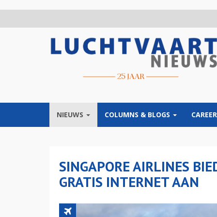
Overslaan
en
naar
de
inhoud
gaan
NIEUWS
COLUMNS & BLOGS
CAREER
SINGAPORE AIRLINES BI
GRATIS INTERNET AAN