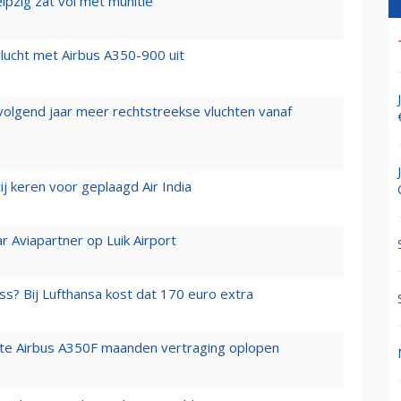
ipzig zat vol met munitie'
lucht met Airbus A350-900 uit
 volgend jaar meer rechtstreekse vluchten vanaf
j keren voor geplaagd Air India
r Aviapartner op Luik Airport
ss? Bij Lufthansa kost dat 170 euro extra
rste Airbus A350F maanden vertraging oplopen