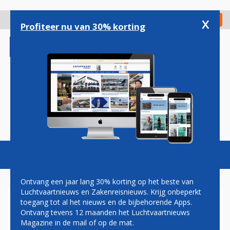
Overslaan
en
x
Digitaal Magazine
Registreer
Check in
naar
Profiteer nu van 30% korting
de
inhoud
gaan
Magazine
Podcasts
Vacatures
Toggl
naviga
Ontvang een jaar lang 30% korting op het beste van
Luchtvaartnieuws en Zakenreisnieuws. Krijg onbeperkt
toegang tot al het nieuws en de bijbehorende Apps.
SN BRUSSELS EN AMERICAN
Ontvang tevens 12 maanden het Luchtvaartnieuws
VANAF 7 MEI IN CODESHARE
Magazine in de mail of op de mat.